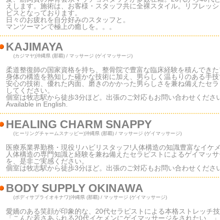
えします。施術は、お客様・スタッフ共に全裸スタイル。リフレッシ
ビスとなっております。
日々のお疲れを自分好みのスタッフと。
マンツーマンで極上の癒しを。。。
KAJIMAYA
(カジマヤ)
沖縄県 (那覇) / マッサージ (ゲイマッサージ)
柔道整復師の国家資格を持ち、整骨院で豊富な臨床経験を積んできた
身体の構造を熟知した確かな技術に加え、男らしく温もりのある手技
安心の技術、優れた内面、磨きのかかった男らしさを兼ね備えたセラ
してください。
個室は牧志駅から徒歩3分ほど。出張のご対応もお問い合わせくださ
Available in English.
HEALING CHARM SNAPPY
(ヒーリングチャームスナッピー)
沖縄県 (那覇) / マッサージ (ゲイマッサージ)
医療系業界勤務・現役リハビリスタッフ!人体構造の知識豊富なイケメ
人体構造の専門知識と経験を兼ね備えたセラピストによるゲイマッサ
を、是非ご実感ください。
個室は牧志駅から徒歩3分ほど。出張のご対応もお問い合わせくださ
BODY SUPPLY OKINAWA
(ボディサプライオキナワ)
沖縄県 (那覇) / マッサージ (ゲイマッサージ)
愛嬌のある笑顔が印象的な、20代セラピストによる本格ストレッチ
「こんな若さあふれる20代イケメンにゲイマッサージをされたい…」