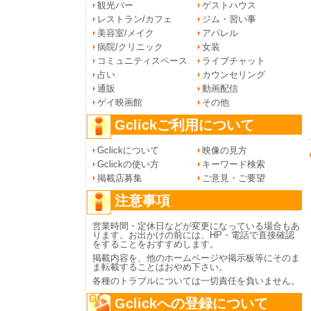
観光バー
ゲストハウス
レストラン/カフェ
ジム・習い事
美容室/メイク
アパレル
病院/クリニック
女装
コミュニティスペース
ライブチャット
占い
カウンセリング
通販
動画配信
ゲイ映画館
その他
Gclickご利用について
Gclickについて
映像の見方
Gclickの使い方
キーワード検索
掲載店募集
ご意見・ご要望
注意事項
営業時間・定休日などが変更になっている場合もあ
ります。お出かけの前には、HP・電話で直接確認
をすることをおすすめします。
掲載内容を、他のホームページや掲示板等にそのま
ま転載することはおやめ下さい。
各種のトラブルについては一切責任を負いません。
Gclickへの登録について