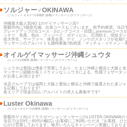
ソルジャー♂OKINAWA
(ソルジャー オキナワ)
沖縄県 (那覇) / マッサージ (ゲイマッサージ)
沖縄最大級人気NO.1のゲイマッサージ店!!
那覇市内に3個室完備。出張コースもございます。前予約推奨。当日
グレードアップのSコース・Sロングコース・目隠しpremiumコース
ッチリ、色黒、色白、フィジーク、ボディビル、元消防士、現役ダンサ
役大学生、サーファー、体育会系、ゲイ、ノンケのスタッフが在籍!!ご
マッサージのアルバイトも随時募集!!筋肉質・マッチョ・イケメン・男前は
オイルゲイマッサージ沖縄シュウタ
(シュウタ)
沖縄県 (那覇) / マッサージ (ゲイマッサージ)
シュウタは普段は博多で営業しており、たまに沖縄と横浜と大阪と名
マッサージ経験が長くイケメンなシュウタによる、性感フェザータッ
がお楽しみ頂けます!
当店グループでは福岡と大阪と愛知と横浜と沖縄で厳選された多ジャ
を記載しております!
各エリアで現金日払いアルバイトの求人も募集中です!
Luster Okinawa
(ラスターオキナワ)
沖縄県 (那覇) / マッサージ (ゲイマッサージ)
那覇市ゲイ向けリラクゼーションマッサージのLUSTER OKINAWAの
当店では20代～80代の幅広いお客様にご利用いただき『お客様、ひ
心がけ営業しております。毎月いろんなキャンペーン実施しておりま