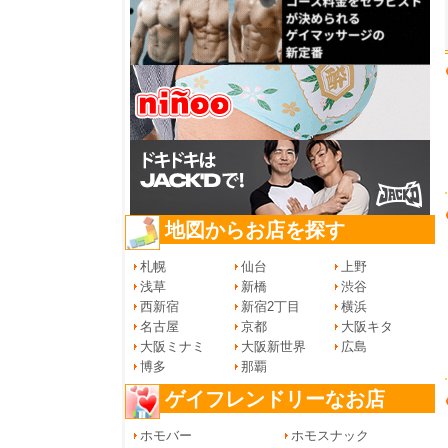
地図からお店を探す
札幌
仙台
上野
浅草
新橋
渋谷
西新宿
新宿2丁目
横浜
名古屋
京都
大阪キタ
大阪ミナミ
大阪新世界
広島
博多
那覇
ゲイフレンドリーなお店
ホモバー
ホモスナック