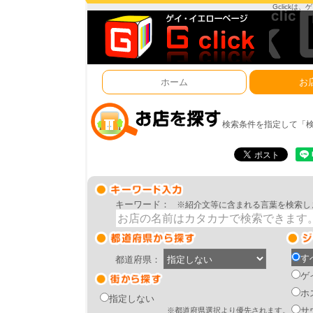
Gclick
ホーム
お
検索条件を指定して「
キーワード：
※紹介文等に含まれる言葉を検索し
す
都道府県：
ゲ
ホ
指定しない
サ
※都道府県選択より優先されます。