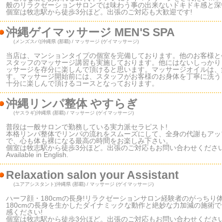
般のリラクゼーションサロンでは味わう事の出来ないドキドキ感と深
個室は牧志駅から徒歩3分ほど。出張のご対応も大歓迎です!
沖縄ゲイマッサージ MEN'S SPA
(メンズスパ)
沖縄県 (那覇) / マッサージ (ゲイマッサージ)
当店は、マンションタイプの個室を完備しております。他のお客様と
スタッフのマッサージ講習も実施しております。他にはないしっかり
ッサージを存分に楽しんで頂けると思います。マッサージオイルは、
す。マッサージ開始前には、スタッフがお客様のお身体を丁寧に洗う
十分に楽しんで頂けるコースとなっております。
沖縄リンパ整体 やすらぎ
(ヤスラギ)
沖縄県 (那覇) / マッサージ (ゲイマッサージ)
普段は一般サロンで勤務している実力派セラピスト!
本格リンパ整体でリンパの流れをスムーズにして、全身の代謝もアッ
で、心も体も裸になる最高の時間をお楽しみ下さい。
個室は牧志駅から徒歩3分ほど。出張のご対応もお問い合わせくださ
Available in English.
Relaxation salon your Assistant
(ユアアシスタント)
沖縄県 (那覇) / マッサージ (ゲイマッサージ)
ハーフ顔・180cmの長身!リラクゼーションサロン経験者のがっちり
180cmの長身を生かしたダイナミックな動作と絶妙な力加減の施術
感ください!
個室は牧志駅から徒歩3分ほど。出張のご対応もお問い合わせくださ