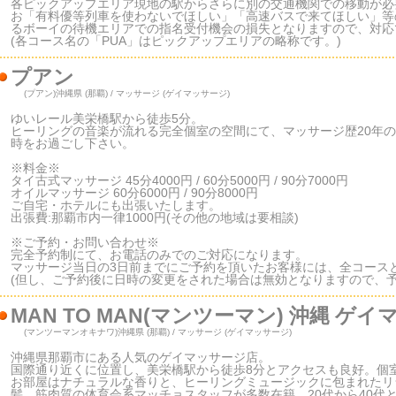
各ピックアップエリア現地の駅からさらに別の交通機関での移動が必
お「有料優等列車を使わないでほしい」「高速バスで来てほしい」等
るボーイの待機エリアでの指名受付機会の損失となりますので、対応
(各コース名の「PUA」はピックアップエリアの略称です。)
プアン
(プアン)
沖縄県 (那覇) / マッサージ (ゲイマッサージ)
ゆいレール美栄橋駅から徒歩5分。
ヒーリングの音楽が流れる完全個室の空間にて、マッサージ歴20年
時をお過ごし下さい。
※料金※
タイ古式マッサージ 45分4000円 / 60分5000円 / 90分7000円
オイルマッサージ 60分6000円 / 90分8000円
ご自宅・ホテルにも出張いたします。
出張費:那覇市内一律1000円(その他の地域は要相談)
※ご予約・お問い合わせ※
完全予約制にて、お電話のみでのご対応になります。
マッサージ当日の3日前までにご予約を頂いたお客様には、全コースと
(但し、ご予約後に日時の変更をされた場合は無効となりますので、予
MAN TO MAN(マンツーマン) 沖縄 
(マンツーマンオキナワ)
沖縄県 (那覇) / マッサージ (ゲイマッサージ)
沖縄県那覇市にある人気のゲイマッサージ店。
国際通り近くに位置し、美栄橋駅から徒歩8分とアクセスも良好。個
お部屋はナチュラルな香りと、ヒーリングミュージックに包まれたリ
髪、筋肉質の体育会系マッチョスタッフが多数在籍。20代から40代