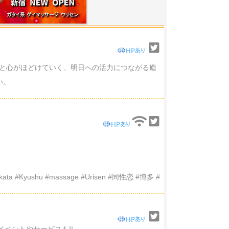
と心がほどけていく、明日への活力につながる癒
い。
 #Kyushu #massage #Urisen #同性恋 #博多 #