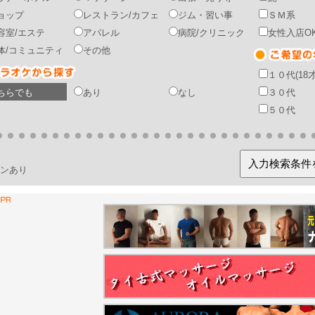
ョップ
レストラン/カフェ
ジム・習い事
ＳＭ系
容室/エステ
アパレル
病院/クリニック
女性入店O
体/コミュニティ
その他
１０代(18
ちらでも
あり
なし
３０代
５０代
ンあり