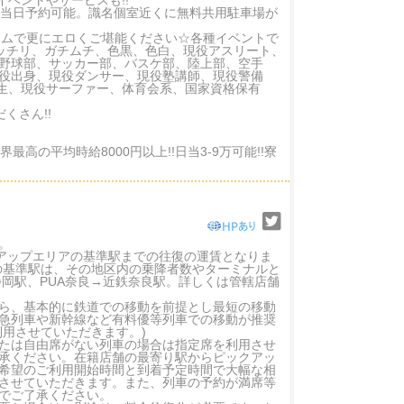
なイベントやサービスも!!
。当日予約可能。識名個室近くに無料共用駐車場が
ュームで更にエロくご堪能ください☆各種イベントで
ッチリ、ガチムチ、色黒、色白、現役アスリート、
野球部、サッカー部、バスケ部、陸上部、空手
役出身、現役ダンサー、現役塾講師、現役警備
学生、現役サーファー、体育会系、国家資格保有
だくさん!!
高の平均時給8000円以上!!日当3-9万可能!!寮
。
クアップエリアの基準駅までの往復の運賃となりま
の基準駅は、その地区内の乗降者数やターミナルと
静岡駅、PUA奈良→近鉄奈良駅。詳しくは管轄店舗
ら、基本的に鉄道での移動を前提とし最短の移動
急列車や新幹線など有料優等列車での移動が推奨
用させていただきます。)
たは自由席がない列車の場合は指定席を利用させ
承ください。在籍店舗の最寄り駅からピックアッ
希望のご利用開始時間と到着予定時間で大幅な相
させていただきます。また、列車の予約が満席等
でご了承ください。