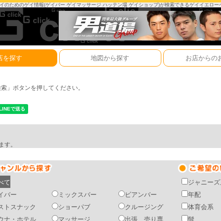
は、ゲイのためのゲイ情報(ゲイバー ゲイマッサージ ハッテン場 ゲイショップ)が検索できるゲイイエロ
店を探す
地図から探す
お店からの
検索」ボタンを押してください。
ます。
べて
ジャニーズ
イバー
ミックスバー
ビアンバー
年配
ストスナック
ショーパブ
クルージング
体育会系
ウナ・ホテル
マッサージ
出張 売り専
髭