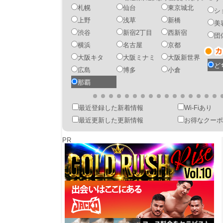
札幌
仙台
東京城北
シ
上野
浅草
新橋
美
渋谷
新宿2丁目
西新宿
団
横浜
名古屋
京都
大阪キタ
大阪ミナミ
大阪新世界
ど
広島
博多
小倉
那覇
最近登録した新着情報
Wi-Fiあり
最近更新した更新情報
お得なクーポ
PR