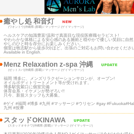
癒やし処 和音灯
(ワオントウ)
沖縄県 (那覇) / マッサージ (ゲイマッサージ)
ヘルスケアの知識豊富!温和で真面目な現役医療職セラピスト!
やわらかな体格による安心感のある施術と穏やかで優しい笑顔に自然
やしのひと時を存分にお楽しみください。
個室は牧志駅から徒歩3分ほど。出張のご対応もお問い合わせくださ
Available in English.
Menz Relaxation z-spa 沖縄
(ゼットスパ)
沖縄県 (那覇) / マッサージ (ゲイマッサージ)
福岡 博多に、メンズリラクゼーションサロンが、オープン!
オイルボディトリートメント等が受けれます。
博多駅筑紫口に個室完備
体育会系・イケメンが勢ぞろい!!
只今、新規スタッフも大募集。
#ゲイ #福岡 #博多 #九州 #マッサージ #ウリセン #gay #Fukuoka#Hakata
九州 #按摩
スタッドOKINAWA
(スタッドオキナワ)
沖縄県 (那覇) / マッサージ (ゲイマッサージ)