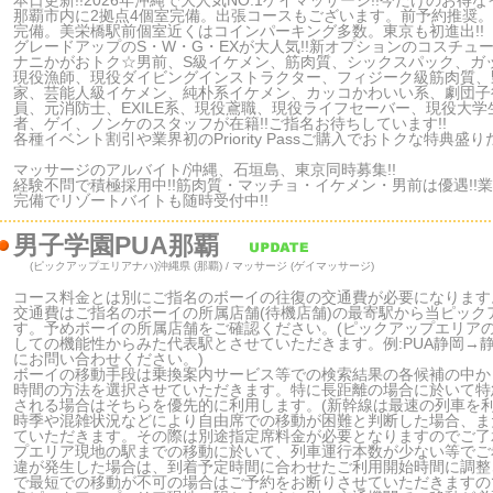
本日更新!!2026年沖縄で大人気NO.1ゲイマッサージ!!今だけのお得
那覇市内に2拠点4個室完備。出張コースもございます。前予約推奨
完備。美栄橋駅前個室近くはコインパーキング多数。東京も初進出!!
グレードアップのS・W・G・EXが大人気!!新オプションのコスチ
ナニかがおトク☆男前、S級イケメン、筋肉質、シックスパック、ガ
現役漁師、現役ダイビングインストラクター、フィジーク級筋肉質、
家、芸能人級イケメン、純朴系イケメン、カッコかわいい系、劇団子
員、元消防士、EXILE系、現役鳶職、現役ライフセーバー、現役大
者、ゲイ、ノンケのスタッフが在籍!!ご指名お待ちしています!!
各種イベント割引や業界初のPriority Passご購入でおトクな特典盛り
マッサージのアルバイト/沖縄、石垣島、東京同時募集!!
経験不問で積極採用中!!筋肉質・マッチョ・イケメン・男前は優遇!!業界最
完備でリゾートバイトも随時受付中!!
男子学園PUA那覇
(ピックアップエリアナハ)
沖縄県 (那覇) / マッサージ (ゲイマッサージ)
コース料金とは別にご指名のボーイの往復の交通費が必要になります
交通費はご指名のボーイの所属店舗(待機店舗)の最寄駅から当ピッ
す。予めボーイの所属店舗をご確認ください。(ピックアップエリア
しての機能性からみた代表駅とさせていただきます。例:PUA静岡→
にお問い合わせください。)
ボーイの移動手段は乗換案内サービス等での検索結果の各候補の中か
時間の方法を選択させていただきます。特に長距離の場合に於いて特
される場合はそちらを優先的に利用します。(新幹線は最速の列車を利
時季や混雑状況などにより自由席での移動が困難と判断した場合、ま
ていただきます。その際は別途指定席料金が必要となりますのでご了
プエリア現地の駅までの移動に於いて、列車運行本数が少ない等でご
違が発生した場合は、到着予定時間に合わせたご利用開始時間に調整
で最短での移動が不可の場合はご予約をお断りさせていただきますの