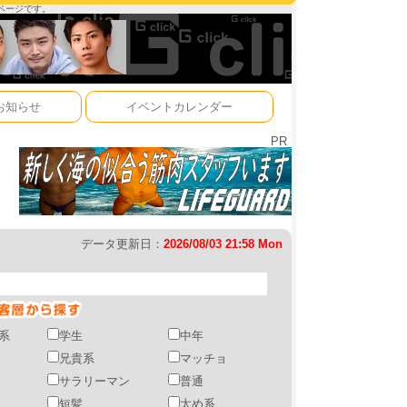
ーページです。
お知らせ
イベントカレンダー
PR
データ更新日：
2026/08/03 21:58 Mon
系
学生
中年
兄貴系
マッチョ
サラリーマン
普通
短髪
太め系