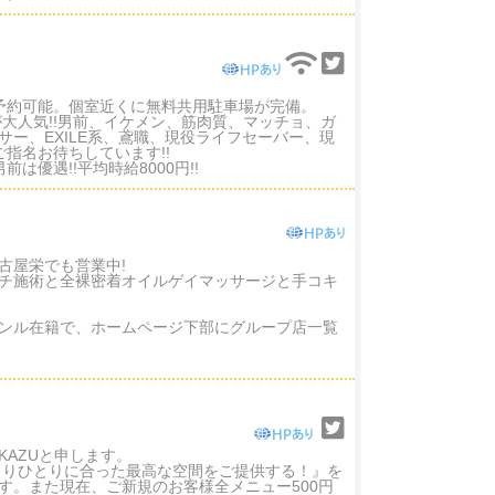
予約可能。個室近くに無料共用駐車場が完備。
が大人気!!男前、イケメン、筋肉質、マッチョ、ガ
ー、EXILE系、鳶職、現役ライフセーバー、現
指名お待ちしています!!
優遇!!平均時給8000円!!
古屋栄でも営業中!
チ施術と全裸密着オイルゲイマッサージと手コキ
ンル在籍で、ホームページ下部にグループ店一覧
 KAZUと申します。
とりひとりに合った最高な空間をご提供する！』を
す。また現在、ご新規のお客様全メニュー500円