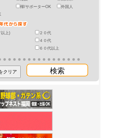
褌/サポーターOK
外国人
K
才以上)
２０代
４０代
６０代以上
検索