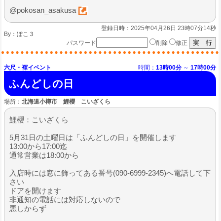
@pokosan_asakusa
登録日時：2025年04月26日 23時07分14秒
By：
ぽこ３
パスワード
削除
修正
六尺・褌イベント
時間：
13時00分
～
17時00分
ふんどしの日
場所：
北海道小樽市 鯉櫻 こいざくら
鯉櫻：こいざくら
5月31日の土曜日は「ふんどしの日」を開催します
13:00から17:00迄
通常営業は18:00から
入店時には窓に飾ってある番号(090-6999-2345)へ電話して下
さい
ドアを開けます
非通知の電話には対応しないので
悪しからず