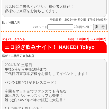
お気軽にご来店ください、初心者大歓迎！
皆様のご来店をお待ちしてます。
登録日時：2025年04月04日 17時58分03秒
By：
神田六天
パスワード
削除
修正
ゲイバーイベント
時間：
17時00分
～
22時00分
エロ脱ぎ飲みナイト！ NAKED! Tokyo
場所：
二代目刀東京本店
2024/7/20 土曜日
午後5時から午後10時まで
二代目刀東京本店様をお借りしてイベントします！
パンツ1枚だけがドレスコード！
今回もマッチョでファンズでも有名な
露出系スペシャルスタッフも登場！
雄っぱいやバキバキの腹筋に大注目！
1人で来ても楽しめる！