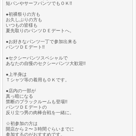
短パンやサーフパンツでもＯＫ!!
●初裸祭りの方も
お久しぶりの方も
いつもの皆様も
夏先取りのパンツＤＥデートへ。
●お好きなパンツ一丁で参加出来る
パンツＤＥデート!!
●セクシーパンツスペシャルで
あなたの自慢のセクシーパンツ大歓迎!!
●上半身は
Ｔシャツ等の着用もＯＫです。
●店内の一部が
真っ暗になる
禁断のブラックルームも登場!!
パンツＤＥデートの
反り立つ男の肉棒合戦を一緒に。
☆初参加の方は
開店から２〜３時間ぐらいまでに
参加するのがおすすめです。