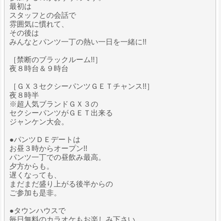
最初は
スタッフとの会話で
雰囲気に慣れて、
その後は
みんなとパンツ一丁の熱い一日を一緒に!!
［禁断のブラックルーム!!］
夜８時台＆９時台
［ＧＸ３セクシーパンツＧＥＴチャンス!!］
夜８時半
※超人気ブランドＧＸ３の
セクシーパンツがＧＥＴ出来る
ジャンケン大会。
●パンツＤＥデートは
お昼３時からオープン!!
パンツ一丁での昼飲み最高。
夕方からも。
遅くなっても、
まだまだ盛り上がる後半からの
ご参加も是非。
●タウンハウスで
毎日無料のカラオケもお楽しみ下さい。