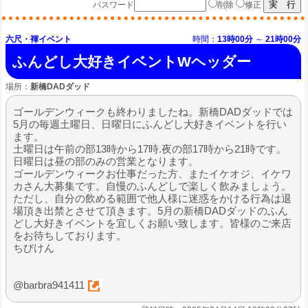
パスワード
削除
修正
六尺・褌イベント
時間：
13時00分
～
21時00分
ふんどし大好きイベントWヘッダー
場所：
新橋DADダッド
ゴールデンウィークも終わりましたね。新橋DADダッドでは
5月の毎週土曜日、日曜日にふんどし大好きイベントを行い
ます。
土曜日は午前の部13時から17時.夜の部17時から21時です。
日曜日は昼の部のみの営業となります。
ゴールデンウィークお仕事だった方、またイケオジ、イケワ
カさん大募集です。自慢のふんどしで楽しく飲みましょう。
ただし、自分の飲める範囲で他人様に迷惑をかける行為は退
場頂き出禁とさせて頂きます。5月の新橋DADダッドのふん
どし大好きイベントを宜しくお願い致します。皆様のご来店
をお待ちしております。
ちびけん
@barbra941411