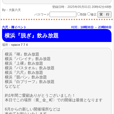
登録日時：2025年05月01日 20時42分48秒
By：
大阪六天
パスワード
削除
修正
六尺・褌イベント
時間：
18時30分
～
23時00分
横浜『脱ぎ』飲み放題
場所：
space 7 7 4
横浜『褌』飲み放題
横浜『パンイチ』飲み放題
横浜『上裸』飲み放題
横浜『バスタオル』飲み放題
横浜『六尺』飲み放題
横浜『競パン』飲み放題
横浜『白ブリーフ』飲み放題
などなど
約1年間ご愛顧ありがとうございました！
本日でこの場所〈黄_ 金_ 町〉での開催は最後となります
6月からの新しい開催場所などは
改めてお知らいたします。