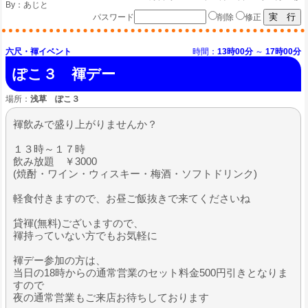
By：
あじと
パスワード
削除
修正
六尺・褌イベント
時間：
13時00分
～
17時00分
ぽこ３ 褌デー
場所：
浅草 ぽこ３
褌飲みで盛り上がりませんか？
１３時～１７時
飲み放題 ￥3000
(焼酎・ワイン・ウィスキー・梅酒・ソフトドリンク)
軽食付きますので、お昼ご飯抜きで来てくださいね
貸褌(無料)ございますので、
褌持っていない方でもお気軽に
褌デー参加の方は、
当日の18時からの通常営業のセット料金500円引きとなりま
すので
夜の通常営業もご来店お待ちしております