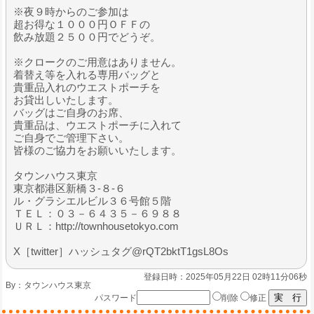
※夜９時からのご参加は
超お得な１０００円ＯＦＦの
飲み放題２５００円でどうぞ。
※クロークのご用意はありません。
着替え等を入れる専用バッグと
貴重品入れのウエストポーチを
お貸出しいたします。
バッグはご自身のお席、
貴重品は、ウエストポーチに入れて
ご自身でご管理下さい。
皆様のご協力をお願いいたします。
タウンハウス東京
東京都港区新橋３-８-６
ル・グラシエルビル３６号館５階
ＴＥＬ：０３－６４３５－６９８８
ＵＲＬ：http://townhousetokyo.com
X［twitter］ハッシュタグ@rQT2bktT1gsL8Os
登録日時：2025年05月22日 02時11分06秒
By：
タウンハウス東京
パスワード
削除
修正