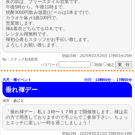
夜の部は、フリースタイル営業です。
午後5時から、午後11時まで、
焼酎3000円飲み放題(ビールは1本まで)で、
カラオケ🎤🎶1曲100円で、
営業致します。
褌&着衣どちらでもO.K.です。
レンタル褌無料です。
褌初心者もスタッフがお手伝い致します。
よろしくお願い致します。
登録日時：2025年03月26日 17時03分25秒
By：
スナック松&部長
パスワード
削除
修正
六尺・褌イベント
時間：
13時00分
～
17時00分
垂れ褌デー
場所：
あじと
「垂れ褌デー」私１３時〜１７時まで開催致します。褌は店
の方で用意しておりますので手ぶらでご参加下さい。ちょっ
とエッチに楽しい一時を過ごしましょう！
登録日時：2025年05月23日 05時39分16秒