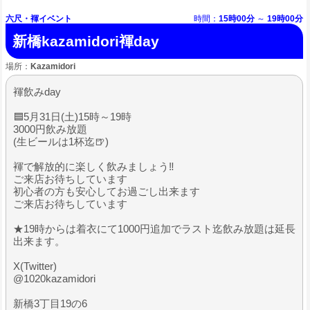
六尺・褌イベント
時間：
15時00分
～
19時00分
新橋kazamidori褌day
場所：
Kazamidori
褌飲みday
🟦5月31日(土)15時～19時
3000円飲み放題
(生ビールは1杯迄🍺)
褌で解放的に楽しく飲みましょう‼️
ご来店お待ちしています
初心者の方も安心してお過ごし出来ます
ご来店お待ちしています
★19時からは着衣にて1000円追加でラスト迄飲み放題は延長
出来ます。
X(Twitter)
@1020kazamidori
新橋3丁目19の6