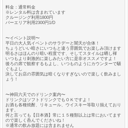
料金：通常料金
※レンタル料は含まれています
クルージング利用1800円
バーエリア利用2300円1/D
〜イベント説明〜
平日の大人気イベントのサラデーと闇天が合体！
ちょうどいい暗さにいつもと違う雰囲気でお楽しみ頂けます
明るさはほんのり暗い程度です、そしてスタイルは晒し褌
いつもより刺激的に楽しみたい方に是非オススメですよ！
後ろの席で観察するもよし、いつものようにカウンターで騒
ぐもよし
決してお店の雰囲気は暗くなりすぎないので楽しく飲みまし
ょう！
〜神田六天でのドリンク案内〜
ドリンクはソフトドリンクでもＯＫですよ！
お酒も各種焼酎、リキュール、ウイスキー等取り揃えており
ます。
何と言っても【日本酒】常に１５種類以上は常においてます
ので楽しく呑んでくださいね！
※通常の飲み放題には含まれません