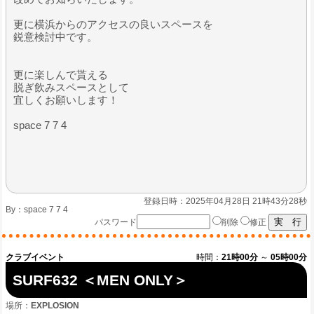
更に横浜からのアクセスの良いスペースを
鋭意検討中です。
更に楽しんで貰える
脱ぎ飲みスペースとして
宜しくお願いします！
space 7 7 4
登録日時：2025年04月28日 21時43分28秒
By：
space 7 7 4
パスワード
削除
修正
クラブイベント
時間：
21時00分
～
05時00分
SURF632 ＜MEN ONLY＞
場所：
EXPLOSION