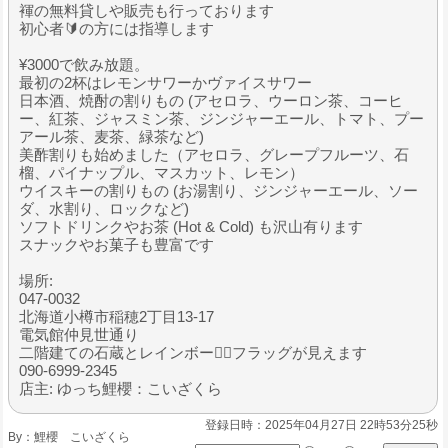
褌の無料貸しや販売も行っております
初心者🔰の方には指導します
¥3000で飲み放題。
最初の2杯はレモンサワーかヴァイスサワー
日本酒、焼酎の割りもの (アセロラ、ウーロン茶、コーヒ
ー、紅茶、ジャスミン茶、ジンジャーエール、トマト、プー
アール茶、麦茶、緑茶など)
美酢割りも始めました（アセロラ、グレープフルーツ、石
榴、パイナップル、マスカット、レモン）
ウイスキーの割りもの (お湯割り、ジンジャーエール、ソー
ダ、水割り、ロックなど)
ソフトドリンクやお茶 (Hot & Cold) も沢山有ります
スナックやお菓子も豊富です
場所:
047-0032
北海道小樽市稲穂2丁目13-17
電気館仲見世通り
二階建ての石蔵とレインボー🏳️‍🌈フラッグが見えます
090-6999-2345
店主: ゆっち鯉櫻：こいざくら
登録日時：2025年04月27日 22時53分25秒
By：
鯉櫻 こいざくら