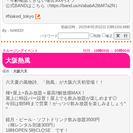
・年齢確認できない場合300円オフ
公式BANDはこちら（https://band.us/n/ababA2tbM7a2N）
#Naked_tokyo
登録日時：2025年05月02日 23時10分38秒
By：
NAKED!
パスワード
削除
修正
クルージングイベント
時間：
18時00分
～
05時00分
大阪熱風
場所：
大阪六天
六天夏の風物詩、「熱風」が大阪六天初登場！！
褌+屋上+呑み放題＝最高!!解放感MAX！
屋上に特設バー設置！屋上でも飲み放題が楽しめます◎
今回は朝5時まで営業！がっつり飲み放題を楽しみましょう^
^
鏡月・ビール・ソフトドリンク飲み放題3500円
（褌レンタル別途300円）
18時OPEN 5時CLOSE です！