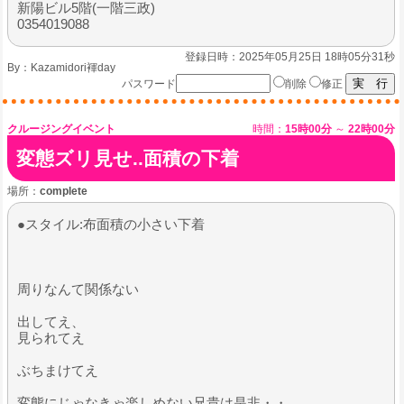
新陽ビル5階(一階三政)
0354019088
登録日時：2025年05月25日 18時05分31秒
By：
Kazamidori褌day
パスワード
削除
修正
クルージングイベント
時間：
15時00分
～
22時00分
変態ズリ見せ..面積の下着
場所：
complete
●スタイル:布面積の小さい下着
周りなんて関係ない
出してえ、
見られてえ
ぶちまけてえ
​変態にじゃなきゃ楽しめない兄貴は是非・・