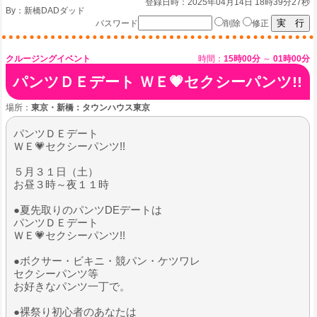
登録日時：2025年04月14日 18時39分27秒
By：
新橋DADダッド
パスワード
削除
修正
クルージングイベント
時間：
15時00分
～
01時00分
パンツＤＥデート ＷＥ💗セクシーパンツ!!
場所：
東京・新橋：タウンハウス東京
パンツＤＥデート
ＷＥ💗セクシーパンツ!!
５月３１日（土）
お昼３時～夜１１時
●夏先取りのパンツDEデートは
パンツＤＥデート
ＷＥ💗セクシーパンツ!!
●ボクサー・ビキニ・競パン・ケツワレ
セクシーパンツ等
お好きなパンツ一丁で。
●裸祭り初心者のあなたは