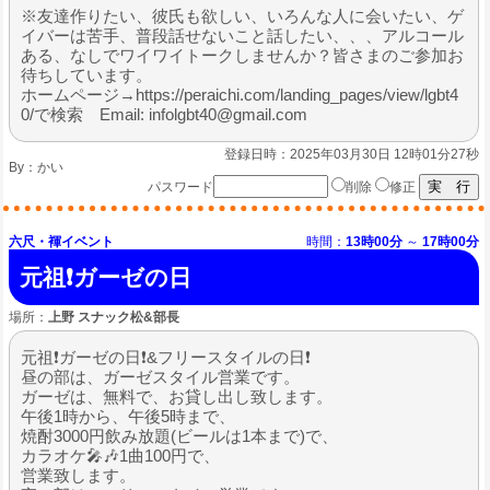
※友達作りたい、彼氏も欲しい、いろんな人に会いたい、ゲ
イバーは苦手、普段話せないこと話したい、、、アルコール
ある、なしでワイワイトークしませんか？皆さまのご参加お
待ちしています。
ホームページ→https://peraichi.com/landing_pages/view/lgbt4
0/で検索 Email: infolgbt40@gmail.com
登録日時：2025年03月30日 12時01分27秒
By：
かい
パスワード
削除
修正
六尺・褌イベント
時間：
13時00分
～
17時00分
元祖❗ガーゼの日
場所：
上野 スナック松&部長
元祖❗ガーゼの日❗&フリースタイルの日❗
昼の部は、ガーゼスタイル営業です。
ガーゼは、無料で、お貸し出し致します。
午後1時から、午後5時まで、
焼酎3000円飲み放題(ビールは1本まで)で、
カラオケ🎤🎶1曲100円で、
営業致します。