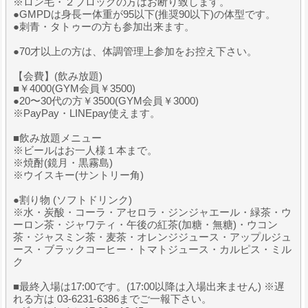
※ロン毛・２ブロックの方はお断り致します。
●GMPDは身長ー体重が95以下(推奨90以下)の体型です。
●刺青・タトゥーの方も参加出来ます。
●70才以上の方は、体調管理上参加をお控え下さい。
【会費】(飲み放題)
■￥4000(GYM会員￥3500)
●20〜30代の方￥3500(GYM会員￥3000)
※PayPay・LINEpay使えます。
■飲み放題メニュー
※ビールはお一人様１本まで。
※焼酎(鏡月・黒霧島)
※ウイスキー(サントリー角)
●割り物 (ソフトドリンク)
※水・炭酸・コーラ・アセロラ・ジンジャエール・緑茶・ウ
ーロン茶・ジャワティ・午後の紅茶(加糖・無糖)・ウコン
茶・ジャスミン茶・麦茶・オレンジジュース・アップルジュ
ース・ブラックコーヒー・トマトジュース・カルピス・ミル
ク
■最終入場は17:00です。(17:00以降は入場出来ません) ※遅
れる方は 03-6231-6386までご一報下さい。