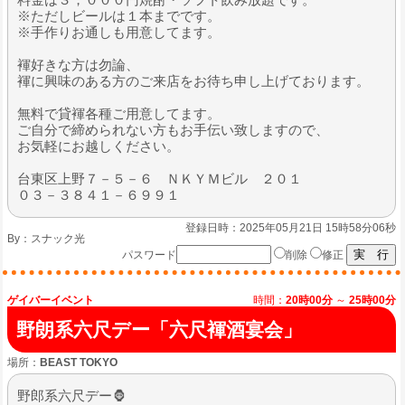
※ただしビールは１本までです。
※手作りお通しも用意してます。
褌好きな方は勿論、
褌に興味のある方のご来店をお待ち申し上げております。
無料で貸褌各種ご用意してます。
ご自分で締められない方もお手伝い致しますので、
お気軽にお越しください。
台東区上野７－５－６ ＮＫＹＭビル ２０１
０３－３８４１－６９９１
登録日時：2025年05月21日 15時58分06秒
By：
スナック光
パスワード
削除
修正
ゲイバーイベント
時間：
20時00分
～
25時00分
野朗系六尺デー「六尺褌酒宴会」
場所：
BEAST TOKYO
野郎系六尺デー🦍