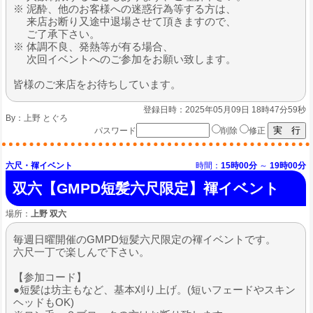
※ 泥酔、他のお客様への迷惑行為等する方は、
来店お断り又途中退場させて頂きますので、
ご了承下さい。
※ 体調不良、発熱等が有る場合、
次回イベントへのご参加をお願い致します。
皆様のご来店をお待ちしています。
登録日時：2025年05月09日 18時47分59秒
By：
上野 とぐろ
パスワード
削除
修正
六尺・褌イベント
時間：
15時00分
～
19時00分
双六【GMPD短髪六尺限定】褌イベント
場所：
上野 双六
毎週日曜開催のGMPD短髪六尺限定の褌イベントです。
六尺一丁で楽しんで下さい。
【参加コード】
●短髪は坊主もなど、基本刈り上げ。(短いフェードやスキン
ヘッドもOK)