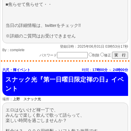
■焦らせて焦らせて・・
​当日の詳細情報は、twitterをチェック!!
※詳細のご質問はお受けできません
登録日時：2025年06月01日 03時53分17秒
By：
complete
パスワード
削除
修正
六尺・褌イベント
時間：
17時00分
～
24時00分
スナック光『第一日曜日限定褌の日』イベ
ント
場所：
上野 スナック光
エロはないけど褌一丁で、
みんなで楽しく飲んで歌って語らって、
楽しい時間を過ごしませんか？
料金は３，０００円焼酎・ソフト飲み放題です。