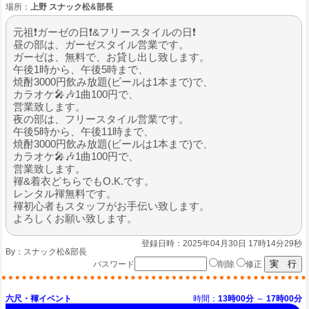
場所：
上野 スナック松&部長
元祖❗ガーゼの日❗&フリースタイルの日❗
昼の部は、ガーゼスタイル営業です。
ガーゼは、無料で、お貸し出し致します。
午後1時から、午後5時まで、
焼酎3000円飲み放題(ビールは1本まで)で、
カラオケ🎤🎶1曲100円で、
営業致します。
夜の部は、フリースタイル営業です。
午後5時から、午後11時まで、
焼酎3000円飲み放題(ビールは1本まで)で、
カラオケ🎤🎶1曲100円で、
営業致します。
褌&着衣どちらでもO.K.です。
レンタル褌無料です。
褌初心者もスタッフがお手伝い致します。
よろしくお願い致します。
登録日時：2025年04月30日 17時14分29秒
By：
スナック松&部長
パスワード
削除
修正
六尺・褌イベント
時間：
13時00分
～
17時00分