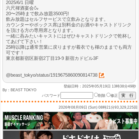
2025/6/1 日曜
六尺褌酒宴会🍶
20〜25時まで飲み放題3500円!
飲み放題はセルフサービスで立飲みとなります。
カウンターやボックス席は別料金のお酒やキャストドリンク
を頂ける方の専用席となります。
一緒に呑みたいキャストにはぜひキャストドリンクで乾杯し
てあげて下さい！
25時以降は通常営業に戻りますが着衣でも褌のままでも両方
可です！
東京都新宿区新宿2丁目19-9 新宿カドビル3F
@beast_tokyo/status/1919675860090814738
登録日時：2025年05月19日 13時38分49秒
By：
BEAST TOKYO
パスワード
削除
修正
2026年08月09日 (Sun) 08時21分
93,329,225回