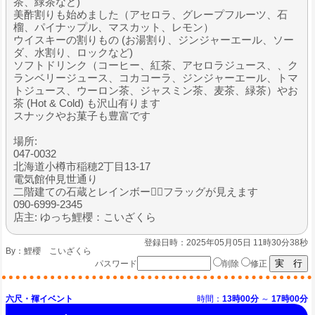
茶、緑茶など)
美酢割りも始めました（アセロラ、グレープフルーツ、石
榴、パイナップル、マスカット、レモン）
ウイスキーの割りもの (お湯割り、ジンジャーエール、ソー
ダ、水割り、ロックなど)
ソフトドリンク（コーヒー、紅茶、アセロラジュース、、ク
ランベリージュース、コカコーラ、ジンジャーエール、トマ
トジュース、ウーロン茶、ジャスミン茶、麦茶、緑茶）やお
茶 (Hot & Cold) も沢山有ります
スナックやお菓子も豊富です
場所:
047-0032
北海道小樽市稲穂2丁目13-17
電気館仲見世通り
二階建ての石蔵とレインボー🏳️‍🌈フラッグが見えます
090-6999-2345
店主: ゆっち鯉櫻：こいざくら
登録日時：2025年05月05日 11時30分38秒
By：
鯉櫻 こいざくら
パスワード
削除
修正
六尺・褌イベント
時間：
13時00分
～
17時00分