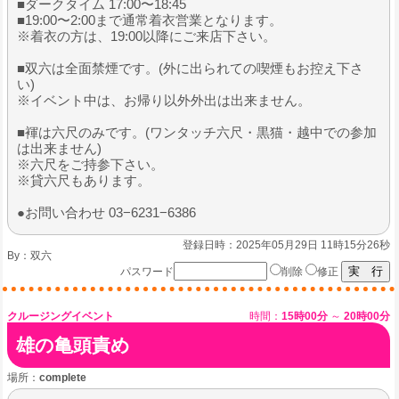
■ダークタイム 17:00〜18:45
■19:00〜2:00まで通常着衣営業となります。
※着衣の方は、19:00以降にご来店下さい。
■双六は全面禁煙です。(外に出られての喫煙もお控え下さ
い)
※イベント中は、お帰り以外外出は出来ません。
■褌は六尺のみです。(ワンタッチ六尺・黒猫・越中での参加
は出来ません)
※六尺をご持参下さい。
※貸六尺もあります。
●お問い合わせ 03−6231−6386
登録日時：2025年05月29日 11時15分26秒
By：
双六
パスワード
削除
修正
クルージングイベント
時間：
15時00分
～
20時00分
雄の亀頭責め
場所：
complete