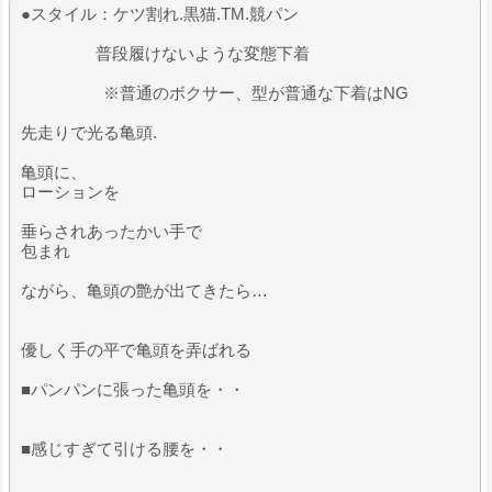
●スタイル：ケツ割れ.黒猫.TM.競パン
普段履けないような変態下着
※普通のボクサー、型が普通な下着はNG
先走りで光る亀頭.
亀頭に、
ローションを
垂らされあったかい手で
包まれ
ながら、亀頭の艶が出てきたら…
優しく手の平で亀頭を弄ばれる
​■パンパンに張った亀頭を・・
■感じすぎて引ける腰を・・