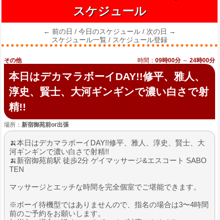
スケジュール
← 前の日
/
今日のスケジュール
/
次の日 →
スケジュール一覧
/
スケジュール登録
その他
時間：
09時00分
～
24時00分
本日はデカマラボーイDAY!!修平、雅人、
淳史、賢士、大河ギンギンで濃い白さで射
精!!
場所：
新宿御苑前or出張
🍌本日はデカマラボーイDAY!!修平、雅人、淳史、賢士、大
河ギンギンで濃い白さで射精!!
🍌新宿御苑前駅 徒歩2分 ゲイマッサージ&エスコート SABO
TEN
マッサージとエッチな時間を完全個室でご堪能できます。
※ボーイ待機型ではありませんので、指名の場合は3〜4時間
前のご予約をお願いします。