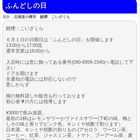
ふんどしの日
場所：
北海道小樽市 鯉櫻 こいざくら
鯉櫻：こいざくら
６月１日の日曜日は「ふんどしの日」を開催します
13:00から17:00迄
通常営業は18:00から
入店時には窓に飾ってある番号(090-6999-2345)へ電話して下
さい
ドアを開けます
非通知の電話には対応しないので
悪しからず
褌の無料貸しや販売も行っております
初心者🔰の方には指導します
¥3000で飲み放題。
最初の2杯はレモンサワーかヴァイスサワー(下町の味、梅と
しその味と香りでピンク色、キンミヤ焼酎で割ります）
日本酒、キンミヤ焼酎の割りもの (アセロラ、ウーロン茶、
コーヒー、紅茶、ジャスミン茶、トマト、プーアール茶、麦