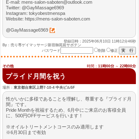
E-mail: mens-salon-saboten@outlook.com
Twitter: @GayMassage6969
Instagram: tokyobestmenspa
Website: https://mens-salon-saboten.com
@GayMassage6969
登録日時：2025年06月10日 11時12分46秒
By：
売り専ゲイマッサージ新宿御苑前サボテン
パスワード
削除
修正
その他
時間：
11時00分
～
22時00分
プライド月間を祝う
場所：
東京都台東区上野7-10-4 中央ビル5F
性がいかに多様であることを理解し、尊重する『プライド月
間』です。
Pride Monthを祝福するため、6月中にご来店のお客様全員
に、500円OFFサービスを行います！
※オイルトリートメントコースのみ適用します
※6月30日まで有効