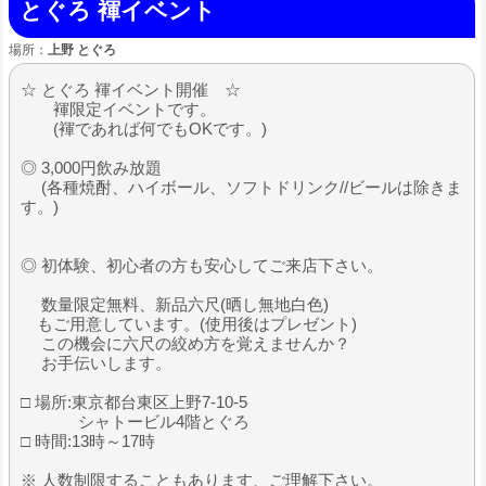
とぐろ 褌イベント
場所：
上野 とぐろ
☆ とぐろ 褌イベント開催 ☆
褌限定イベントです。
(褌であれば何でもOKです。)
◎ 3,000円飲み放題
(各種焼酎、ハイボール、ソフトドリンク//ビールは除きま
す。)
◎ 初体験、初心者の方も安心してご来店下さい。
数量限定無料、新品六尺(晒し無地白色)
もご用意しています。(使用後はプレゼント)
この機会に六尺の絞め方を覚えませんか？
お手伝いします。
□ 場所:東京都台東区上野7-10-5
シャトービル4階とぐろ
□ 時間:13時～17時
※ 人数制限することもあります、ご理解下さい。