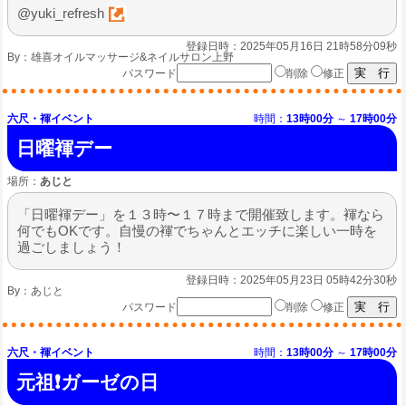
@yuki_refresh
登録日時：2025年05月16日 21時58分09秒
By：
雄喜オイルマッサージ&ネイルサロン上野
パスワード
削除
修正
六尺・褌イベント
時間：
13時00分
～
17時00分
日曜褌デー
場所：
あじと
「日曜褌デー」を１３時〜１７時まで開催致します。褌なら
何でもOKです。自慢の褌でちゃんとエッチに楽しい一時を
過ごしましょう！
登録日時：2025年05月23日 05時42分30秒
By：
あじと
パスワード
削除
修正
六尺・褌イベント
時間：
13時00分
～
17時00分
元祖❗ガーゼの日