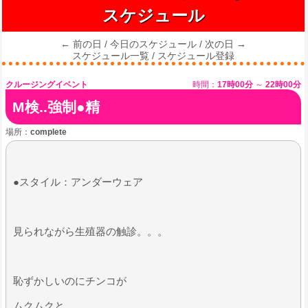
スケジュール
← 前の日
/
今日のスケジュール
/
次の日 →
スケジュール一覧
/
スケジュール登録
クルージングイベント
時間：
17時00分
～
22時00分
M検..強制●精
場所：
complete
●スタイル：アンダーウェア
見られながら生殖器の触診。。。
恥ずかしいのにチンコが
ムクムクと..