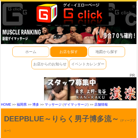
ホーム
お店を探す
地図から探す
お店からのお知らせ
イベントカレンダー
PR
HOME
>>
福岡県
>>
博多
>>
マッサージ
(
ゲイマッサージ
) >>
店舗情報
DEEPBLUE～りらく男子博多流～
(ディープブ
ルー)