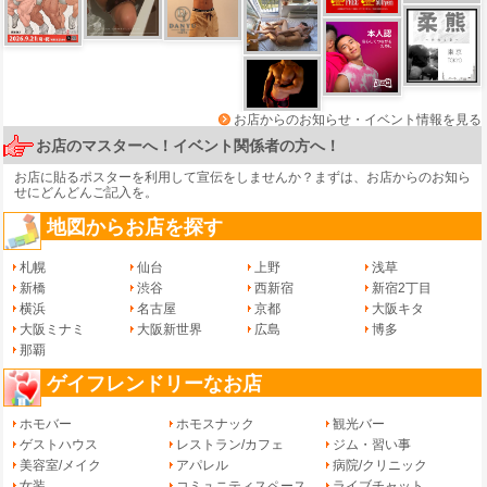
お店からのお知らせ・イベント情報を見る
お店のマスターへ！イベント関係者の方へ！
お店に貼るポスターを利用して宣伝をしませんか？まずは、
お店からのお知ら
せ
にどんどんご記入を。
地図からお店を探す
札幌
仙台
上野
浅草
新橋
渋谷
西新宿
新宿2丁目
横浜
名古屋
京都
大阪キタ
大阪ミナミ
大阪新世界
広島
博多
那覇
ゲイフレンドリーなお店
ホモバー
ホモスナック
観光バー
ゲストハウス
レストラン/カフェ
ジム・習い事
美容室/メイク
アパレル
病院/クリニック
女装
コミュニティスペース
ライブチャット