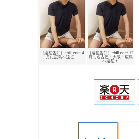
［遠征告知］chill care 4
［遠征告知］chill care 12
月に広島へ遠征！
月に名古屋・大阪・広島
へ遠征！