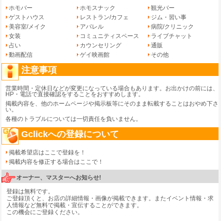
ホモバー
ホモスナック
観光バー
ゲストハウス
レストラン/カフェ
ジム・習い事
美容室/メイク
アパレル
病院/クリニック
女装
コミュニティスペース
ライブチャット
占い
カウンセリング
通販
動画配信
ゲイ映画館
その他
注意事項
営業時間・定休日などが変更になっている場合もあります。お出かけの前には、
HP・電話で直接確認をすることをおすすめします。
掲載内容を、他のホームページや掲示板等にそのまま転載することはおやめ下さ
い。
各種のトラブルについては一切責任を負いません。
Gclickへの登録について
掲載希望店はここで登録を！
掲載内容を修正する場合はここで！
オーナー、マスターへお知らせ!
登録は無料です。
ご登録頂くと、お店の詳細情報・画像が掲載できます。またイベント情報・求
人情報など無料で掲載・宣伝することができます。
この機会にご登録ください。