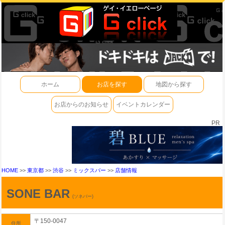
ホーム
お店を探す
地図から探す
お店からのお知らせ
イベントカレンダー
PR
HOME
>>
東京都
>>
渋谷
>>
ミックスバー
>>
店舗情報
SONE BAR
(ソネバー)
〒150-0047
住所