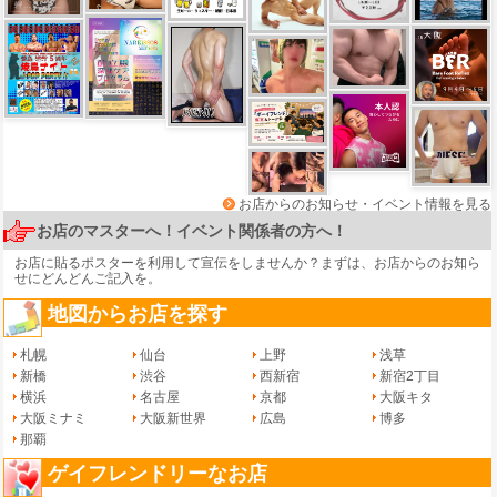
お店からのお知らせ・イベント情報を見る
お店のマスターへ！イベント関係者の方へ！
お店に貼るポスターを利用して宣伝をしませんか？まずは、
お店からのお知ら
せ
にどんどんご記入を。
地図からお店を探す
札幌
仙台
上野
浅草
新橋
渋谷
西新宿
新宿2丁目
横浜
名古屋
京都
大阪キタ
大阪ミナミ
大阪新世界
広島
博多
那覇
ゲイフレンドリーなお店