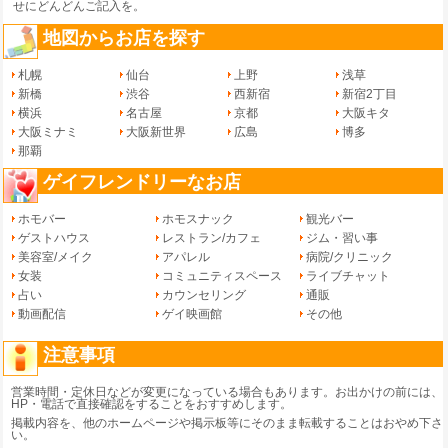
せ
にどんどんご記入を。
地図からお店を探す
札幌
仙台
上野
浅草
新橋
渋谷
西新宿
新宿2丁目
横浜
名古屋
京都
大阪キタ
大阪ミナミ
大阪新世界
広島
博多
那覇
ゲイフレンドリーなお店
ホモバー
ホモスナック
観光バー
ゲストハウス
レストラン/カフェ
ジム・習い事
美容室/メイク
アパレル
病院/クリニック
女装
コミュニティスペース
ライブチャット
占い
カウンセリング
通販
動画配信
ゲイ映画館
その他
注意事項
営業時間・定休日などが変更になっている場合もあります。お出かけの前には、
HP・電話で直接確認をすることをおすすめします。
掲載内容を、他のホームページや掲示板等にそのまま転載することはおやめ下さ
い。