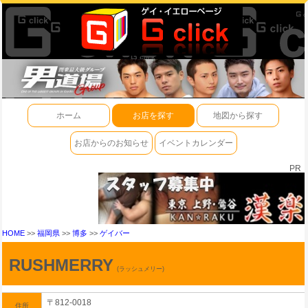
ホーム
お店を探す
地図から探す
お店からのお知らせ
イベントカレンダー
PR
HOME
>>
福岡県
>>
博多
>>
ゲイバー
RUSHMERRY
(ラッシュメリー)
〒812-0018
住所