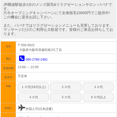
JR難波駅徒歩1分のメンズ脱毛&リラグゼーションサロン パバナで
す。
只今オープニングキャンペーンにて全身脱毛10000円でご提供中!
この機会に是非お試し下さい。
また、パバナではリラグゼーションメニューも充実しております。
マッサージだけのご利用も大歓迎です。皆様のご来店お待ちしてお
ります。
〒556-0022
住所
大阪府大阪市浪速区桜川1丁目
電話
080-2780-2481
13:00 ～ 22:00
営業時間
不定休
定休日
年齢
１０代(18才以上)
２０代
３０代
４０代
５０代
６０代以上
外国人
外国人可(日本語要)