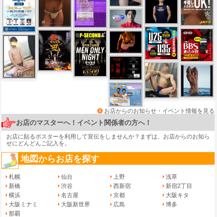
お店からのお知らせ・イベント情報を見る
お店のマスターへ！イベント関係者の方へ！
お店に貼るポスターを利用して宣伝をしませんか？まずは、
お店からのお知ら
せ
にどんどんご記入を。
地図からお店を探す
札幌
仙台
上野
浅草
新橋
渋谷
西新宿
新宿2丁目
横浜
名古屋
京都
大阪キタ
大阪ミナミ
大阪新世界
広島
博多
那覇