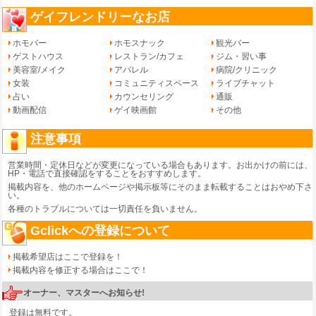
ゲイフレンドリーなお店
ホモバー
ホモスナック
観光バー
ゲストハウス
レストラン/カフェ
ジム・習い事
美容室/メイク
アパレル
病院/クリニック
女装
コミュニティスペース
ライブチャット
占い
カウンセリング
通販
動画配信
ゲイ映画館
その他
注意事項
営業時間・定休日などが変更になっている場合もあります。お出かけの前には、
HP・電話で直接確認をすることをおすすめします。
掲載内容を、他のホームページや掲示板等にそのまま転載することはおやめ下さ
い。
各種のトラブルについては一切責任を負いません。
Gclickへの登録について
掲載希望店はここで登録を！
掲載内容を修正する場合はここで！
オーナー、マスターへお知らせ!
登録は無料です。