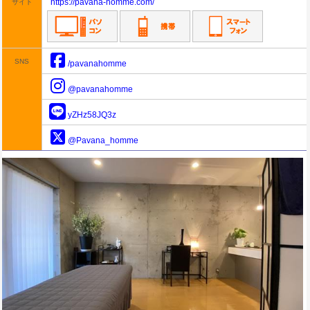
https://pavana-homme.com/
サイト
SNS
/pavanahomme
@pavanahomme
yZHz58JQ3z
@Pavana_homme