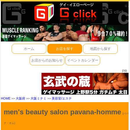
ホーム
お店を探す
地図から探す
お店からのお知らせ
イベントカレンダー
PR
HOME
>>
大阪府
>>
大阪ミナミ
>>
美容室/エステ
men's beauty salon pavana-homme
(パバ
ナ・オム)