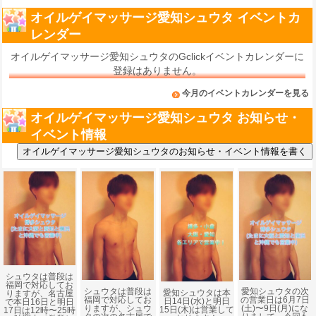
オイルゲイマッサージ愛知シュウタ イベントカ
レンダー
オイルゲイマッサージ愛知シュウタのGclickイベントカレンダーに
登録はありません。
今月のイベントカレンダーを見る
オイルゲイマッサージ愛知シュウタ お知らせ・
イベント情報
シュウタは普段は
福岡で対応してお
愛知シュウタの次
シュウタは普段は
愛知シュウタは本
りますが、名古屋
の営業日は6月7日
福岡で対応してお
日14日(水)と明日
で本日16日と明日
(土)〜9日(月)にな
りますが、シュウ
15日(木)は営業して
17日は12時〜25時