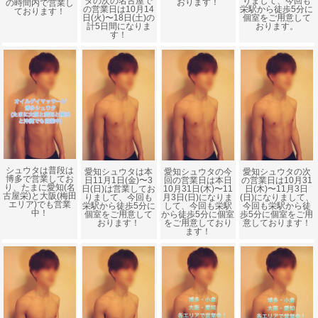
りまして、今回も
タの次の名古屋で
おります！
の時間内で営業し
栄駅から徒歩5分に
の営業日は10月14
ております！
個室をご用意して
日(火)〜18日(土)の
おります。
計5日間になりま
す！
シュウタは普段は
愛知シュウタは本
愛知シュウタの今
愛知シュウタの次
博多で営業してお
日11月1日(金)〜3
回の営業日は本日
の営業日は10月31
り、たまに愛知(名
日(日)は営業してお
10月31日(木)〜11
日(木)〜11月3日
古屋栄)と大阪(梅田
りまして、今回も
月3日(日)になりま
(日)になりまして、
エリア)でも営業
栄駅から徒歩5分に
して、今回も栄駅
今回も栄駅から徒
中！
個室をご用意して
から徒歩5分に個室
歩5分に個室をご用
おります！
をご用意しており
意しております！
ます！