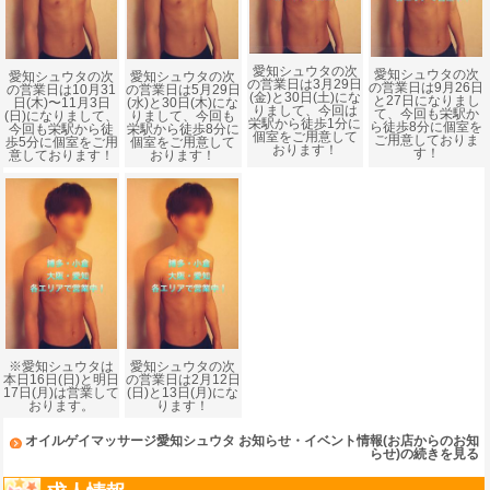
愛知シュウタの次
愛知シュウタの次
愛知シュウタの次
愛知シュウタの次
の営業日は3月29日
の営業日は9月26日
の営業日は10月31
の営業日は5月29日
(金)と30日(土)にな
と27日になりまし
日(木)〜11月3日
(水)と30日(木)にな
りまして、今回は
て、今回も栄駅か
(日)になりまして、
りまして、今回も
栄駅から徒歩1分に
ら徒歩8分に個室を
今回も栄駅から徒
栄駅から徒歩8分に
個室をご用意して
ご用意しておりま
歩5分に個室をご用
個室をご用意して
おります！
す！
意しております！
おります！
※愛知シュウタは
愛知シュウタの次
本日16日(日)と明日
の営業日は2月12日
17日(月)は営業して
(日)と13日(月)にな
おります。
ります！
オイルゲイマッサージ愛知シュウタ お知らせ・イベント情報(お店からのお知
らせ)の続きを見る