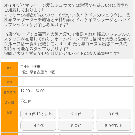
オイルゲイマッサージ愛知シュウタでは栄駅から徒歩8分に個室を
ご用意しております!
マッサージ経験が長いカッコかわいい系イケメンのシュウタによる
性感フェザータッチ施術と全裸密着オイルゲイマッサージとハンド
リフレッシュがお楽しみ頂けます!
当店グループでは福岡と大阪と愛知で厳選された幅広いジャンルの
スタッフが在籍しており、ホームページ下部に福岡と大阪と愛知の
グループ店一覧を記載しております!売り専コースや出張コースの
対応が可能なスタッフもおります!
福岡と大阪と愛知で現金日払いアルバイトの求人募集中です!
〒460-9999
住所
愛知県名古屋市中区
電話
12:00 ～ 24:00
営業時間
不定休
定休日
年齢
１０代(18才以上)
２０代
３０代
４０代
５０代
６０代以上