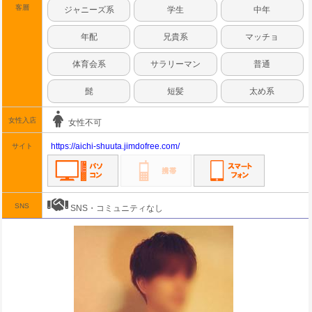
客層
ジャニーズ系
学生
中年
年配
兄貴系
マッチョ
体育会系
サラリーマン
普通
髭
短髪
太め系
女性入店
女性不可
https://aichi-shuuta.jimdofree.com/
サイト
SNS
SNS・コミュニティなし