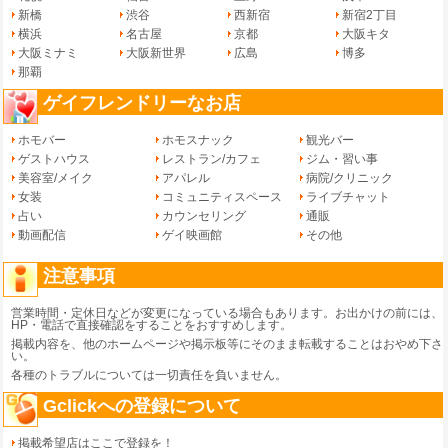
新橋
渋谷
西新宿
新宿2丁目
横浜
名古屋
京都
大阪キタ
大阪ミナミ
大阪新世界
広島
博多
那覇
ゲイフレンドリーなお店
ホモバー
ホモスナック
観光バー
ゲストハウス
レストラン/カフェ
ジム・習い事
美容室/メイク
アパレル
病院/クリニック
女装
コミュニティスペース
ライブチャット
占い
カウンセリング
通販
動画配信
ゲイ映画館
その他
注意事項
営業時間・定休日などが変更になっている場合もあります。お出かけの前には、
HP・電話で直接確認をすることをおすすめします。
掲載内容を、他のホームページや掲示板等にそのまま転載することはおやめ下さ
い。
各種のトラブルについては一切責任を負いません。
Gclickへの登録について
掲載希望店はここで登録を！