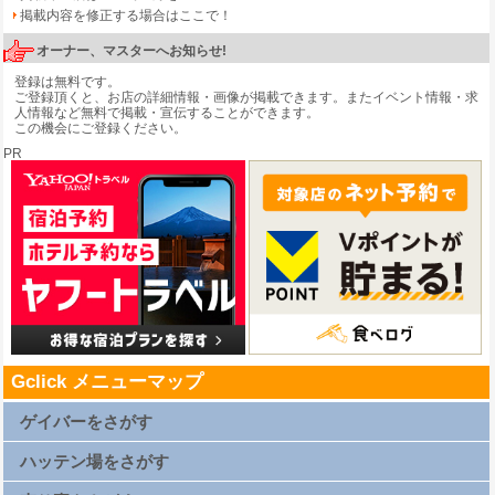
掲載内容を修正する場合はここで！
オーナー、マスターへお知らせ!
登録は無料です。
ご登録頂くと、お店の詳細情報・画像が掲載できます。またイベント情報・求
人情報など無料で掲載・宣伝することができます。
この機会にご登録ください。
PR
Gclick メニューマップ
ゲイバーをさがす
札幌ゲイバー一覧
仙台ゲイバー一覧
ハッテン場をさがす
上野ゲイバー一覧
浅草ゲイバー一覧
新橋ゲイバー一覧
札幌ハッテン場一覧
渋谷ゲイバー一覧
仙台ハッテン場一覧