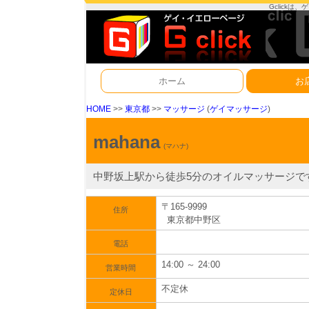
Gclick
ホーム
お
HOME
>>
東京都
>>
マッサージ
(
ゲイマッサージ
)
mahana
(マハナ)
中野坂上駅から徒歩5分のオイルマッサージで
〒165-9999
住所
東京都中野区
電話
14:00 ～ 24:00
営業時間
不定休
定休日