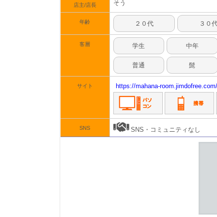
そう
店主/店長
年齢
２０代
３０
客層
学生
中年
普通
髭
https://mahana-room.jimdofree.com
サイト
SNS
SNS・コミュニティなし