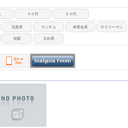
代
４０代
５０代
兄貴系
マッチョ
体育会系
サラリーマン
短髪
太め系
/