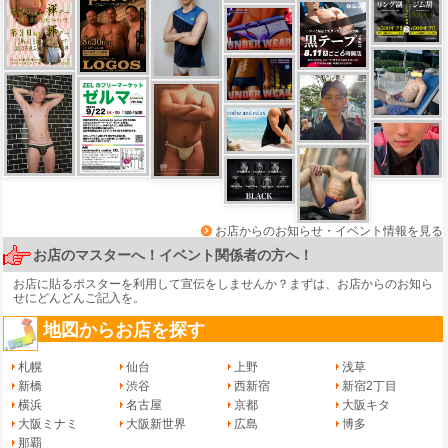
お店からのお知らせ・イベント情報を見る
お店のマスターへ！イベント関係者の方へ！
お店に貼るポスターを利用して宣伝をしませんか？まずは、
お店からのお知ら
せ
にどんどんご記入を。
地図からお店を探す
札幌
仙台
上野
浅草
新橋
渋谷
西新宿
新宿2丁目
横浜
名古屋
京都
大阪キタ
大阪ミナミ
大阪新世界
広島
博多
那覇