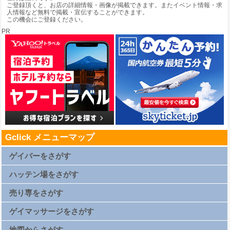
ご登録頂くと、お店の詳細情報・画像が掲載できます。またイベント情報・求
人情報など無料で掲載・宣伝することができます。
この機会にご登録ください。
PR
Gclick メニューマップ
ゲイバーをさがす
札幌ゲイバー一覧
仙台ゲイバー一覧
ハッテン場をさがす
上野ゲイバー一覧
浅草ゲイバー一覧
新橋ゲイバー一覧
札幌ハッテン場一覧
渋谷ゲイバー一覧
仙台ハッテン場一覧
売り専をさがす
新宿2丁目ゲイバー一覧
上野ハッテン場一覧
横浜ゲイバー一覧
浅草ハッテン場一覧
名古屋ゲイバー一覧
新橋ハッテン場一覧
札幌売り専一覧
京都ゲイバー一覧
渋谷ハッテン場一覧
仙台売り専一覧
ゲイマッサージをさがす
大阪キタゲイバー一覧
新宿2丁目ハッテン場一覧
上野売り専一覧
大阪ミナミゲイバー一覧
横浜ハッテン場一覧
浅草売り専一覧
大阪新世界ゲイバー一覧
名古屋ハッテン場一覧
新橋売り専一覧
札幌ゲイマッサージ一覧
広島ゲイバー一覧
京都ハッテン場一覧
渋谷売り専一覧
仙台ゲイマッサージ一覧
地図からさがす