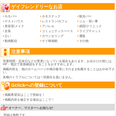
ゲイフレンドリーなお店
ホモバー
ホモスナック
観光バー
ゲストハウス
レストラン/カフェ
ジム・習い事
美容室/メイク
アパレル
病院/クリニック
女装
コミュニティスペース
ライブチャット
占い
カウンセリング
通販
動画配信
ゲイ映画館
その他
注意事項
営業時間・定休日などが変更になっている場合もあります。お出かけの前には、
HP・電話で直接確認をすることをおすすめします。
掲載内容を、他のホームページや掲示板等にそのまま転載することはおやめ下さ
い。
各種のトラブルについては一切責任を負いません。
Gclickへの登録について
掲載希望店はここで登録を！
掲載内容を修正する場合はここで！
オーナー、マスターへお知らせ!
登録は無料です。