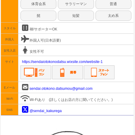
体育会系
サラリーマン
普通
髭
短髪
太め系
スタイル
褌/サポーターOK
外国人
外国人可(日本語要)
女性入店
女性不可
https://sendaiotokonodatsu.wixsite.com/website-1
サイト
Eメール
sendai.otokono.datsumou@gmail.com
Wi-Fi
Wi-Fiあり
(詳しくはお店の方に聞いてください。)
SNS
@sendai_kakurega