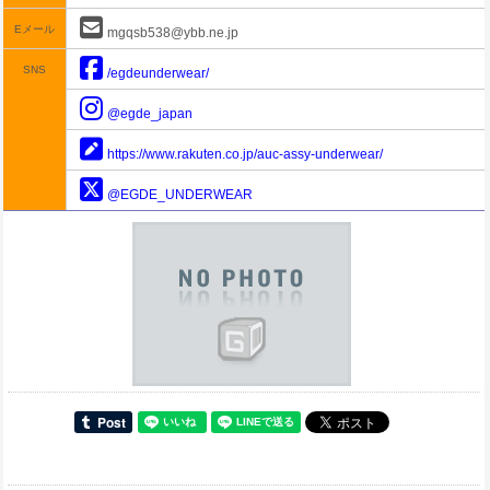
Eメール
mgqsb538@ybb.ne.jp
SNS
/egdeunderwear/
@egde_japan
https://www.rakuten.co.jp/auc-assy-underwear/
@EGDE_UNDERWEAR