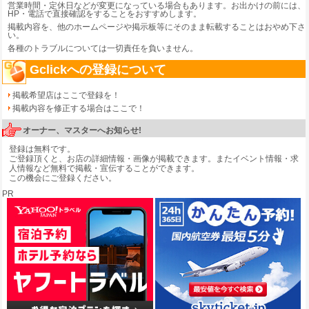
営業時間・定休日などが変更になっている場合もあります。お出かけの前には、
HP・電話で直接確認をすることをおすすめします。
掲載内容を、他のホームページや掲示板等にそのまま転載することはおやめ下さ
い。
各種のトラブルについては一切責任を負いません。
Gclickへの登録について
掲載希望店はここで登録を！
掲載内容を修正する場合はここで！
オーナー、マスターへお知らせ!
登録は無料です。
ご登録頂くと、お店の詳細情報・画像が掲載できます。またイベント情報・求
人情報など無料で掲載・宣伝することができます。
この機会にご登録ください。
PR