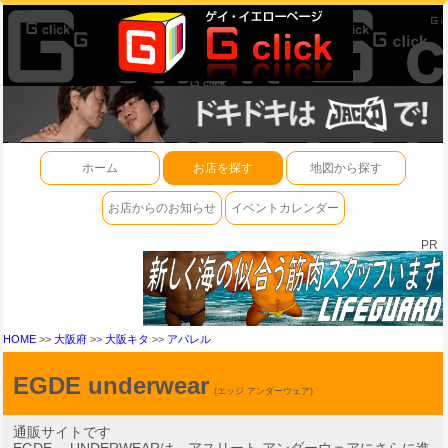
ホーム
お店を探す
地図から探す
お店からのお知らせ
イベントカレンダー
PR
HOME
>>
大阪府
>>
大阪キタ
>>
アパレル
EGDE underwear
(エッジ アンダーウェア)
通販サイトです