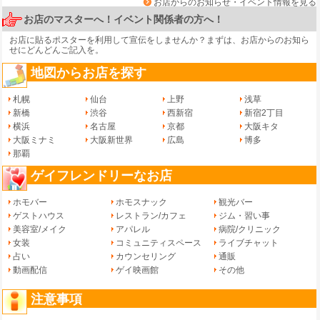
お店からのお知らせ・イベント情報を見る
お店のマスターへ！イベント関係者の方へ！
お店に貼るポスターを利用して宣伝をしませんか？まずは、
お店からのお知ら
せ
にどんどんご記入を。
地図からお店を探す
札幌
仙台
上野
浅草
新橋
渋谷
西新宿
新宿2丁目
横浜
名古屋
京都
大阪キタ
大阪ミナミ
大阪新世界
広島
博多
那覇
ゲイフレンドリーなお店
ホモバー
ホモスナック
観光バー
ゲストハウス
レストラン/カフェ
ジム・習い事
美容室/メイク
アパレル
病院/クリニック
女装
コミュニティスペース
ライブチャット
占い
カウンセリング
通販
動画配信
ゲイ映画館
その他
注意事項