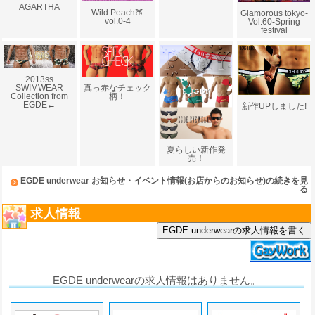
AGARTHA
Wild Peach🍑
Glamorous tokyo-
vol.0-4
Vol.60-Spring
festival
2013ss
真っ赤なチェック
SWIMWEAR
柄！
Collection from
EGDE←
新作UPしました!
夏らしい新作発
売！
EGDE underwear お知らせ・イベント情報(お店からのお知らせ)の続きを見
る
求人情報
EGDE underwearの求人情報を書く
EGDE underwearの求人情報はありません。