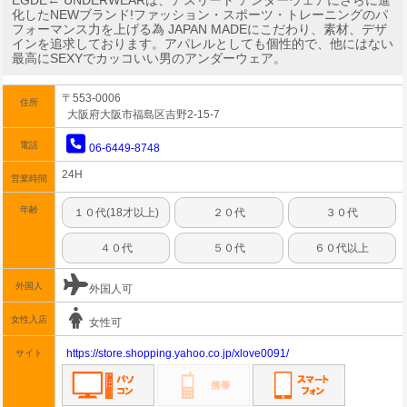
EGDE← UNDERWEARは、アスリート アンダーウェアにさらに進
化したNEWブランド!ファッション・スポーツ・トレーニングのパ
フォーマンス力を上げる為 JAPAN MADEにこだわり、素材、デザ
インを追求しております。アパレルとしても個性的で、他にはない
最高にSEXYでカッコいい男のアンダーウェア。
〒553-0006
住所
大阪府大阪市福島区吉野2-15-7
電話
06-6449-8748
24H
営業時間
年齢
１０代(18才以上)
２０代
３０代
４０代
５０代
６０代以上
外国人
外国人可
女性入店
女性可
https://store.shopping.yahoo.co.jp/xlove0091/
サイト