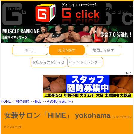
ホーム
お店を探す
地図から探す
お店からのお知らせ
イベントカレンダー
PR
HOME
>>
神奈川県
>>
横浜
>>
その他
(
女装バー
)
女装サロン「HIME」 yokohama
(ジョソウサロン
ヒメヨコハマ)