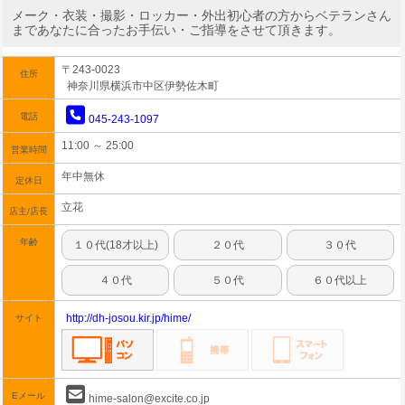
メーク・衣装・撮影・ロッカー・外出初心者の方からベテランさん
まであなたに合ったお手伝い・ご指導をさせて頂きます。
〒243-0023
住所
神奈川県横浜市中区伊勢佐木町
電話
045-243-1097
11:00 ～ 25:00
営業時間
年中無休
定休日
立花
店主/店長
年齢
１０代(18才以上)
２０代
３０代
４０代
５０代
６０代以上
http://dh-josou.kir.jp/hime/
サイト
Eメール
hime-salon@excite.co.jp