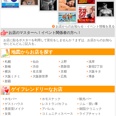
お店からのお知らせ・イベント情報を見る
お店のマスターへ！イベント関係者の方へ！
お店に貼るポスターを利用して宣伝をしませんか？まずは、
お店からのお知ら
せ
にどんどんご記入を。
地図からお店を探す
札幌
仙台
上野
浅草
新橋
渋谷
西新宿
新宿2丁目
横浜
名古屋
京都
大阪キタ
大阪ミナミ
大阪新世界
広島
博多
那覇
ゲイフレンドリーなお店
ホモバー
ホモスナック
観光バー
ゲストハウス
レストラン/カフェ
ジム・習い事
美容室/メイク
アパレル
病院/クリニック
女装
コミュニティスペース
ライブチャット