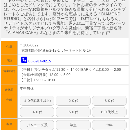
ードを中心とした軽食と、本格モヒートやコーヒー、スムージーを
はじめとしたドリンクでおもてなし。平日お昼のランチタイムで
は、ヘルシーなお惣菜をセルフで好きな量取り分けられるランチプ
レートをご提供してます。店外から窓越しに見える「DIAMOND
STUDIO」と名付けられたDJブースでは、DJプレイはもちろん、
サテライトスタジオとしても機能。週末は二丁目ならではのパーソ
ナリティがオリジナルプログラムを発信中。新宿二丁目の新名所
「ALAMAS CAFE」みなさまのご来店をお待ちしています!
〒160-0022
住所
東京都新宿区新宿2-12-1 ガーネットビル 1F
電話
03-6914-9215
【平日】[ランチタイム]11:30 ～ 14:00 [BARタイム]18:00 ～ 2:00
営業時間
【金曜/土曜/祝前】18:00 ～ 5:00
【日祝】15:00 ～ 0:00
年中無休
定休日
年齢
１０代(18才以上)
２０代
３０代
４０代
５０代
６０代以上
客層
ジャニーズ系
学生
中年