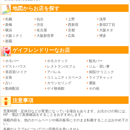
地図からお店を探す
札幌
仙台
上野
浅草
新橋
渋谷
西新宿
新宿2丁目
横浜
名古屋
京都
大阪キタ
大阪ミナミ
大阪新世界
広島
博多
那覇
ゲイフレンドリーなお店
ホモバー
ホモスナック
観光バー
ゲストハウス
レストラン/カフェ
ジム・習い事
美容室/メイク
アパレル
病院/クリニック
女装
コミュニティスペース
ライブチャット
占い
カウンセリング
通販
動画配信
ゲイ映画館
その他
注意事項
営業時間・定休日などが変更になっている場合もあります。お出かけの前には、
HP・電話で直接確認をすることをおすすめします。
掲載内容を、他のホームページや掲示板等にそのまま転載することはおやめ下さ
い。
各種のトラブルについては一切責任を負いません。