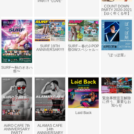
PARTY “LOVE”
COUNT DOWN
PARTY 2020-2021
【ゆく年くる年】
SURF～春のJ-POP
SURF 19TH
祭GWスペシャル～
ANNIVERSARY!!
『ぽっぽ屋』
SURF〜秋のオネハ
祭〜
緊急事態宣言解除
に伴う、重要なお
知らせ
Laid Back
AiiRO CAFE 7th
ALAMAS CAFE
ANNIVERSARY
14th
PARTY
ANNIVERSARY