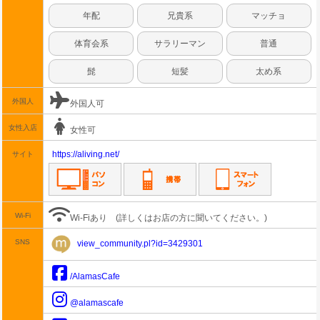
年配
兄貴系
マッチョ
体育会系
サラリーマン
普通
髭
短髪
太め系
外国人
外国人可
女性入店
女性可
https://aliving.net/
サイト
Wi-Fi
Wi-Fiあり
(詳しくはお店の方に聞いてください。)
SNS
view_community.pl?id=3429301
/AlamasCafe
@alamascafe