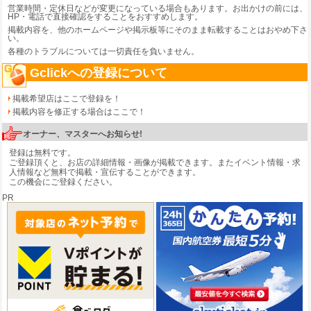
営業時間・定休日などが変更になっている場合もあります。お出かけの前には、
HP・電話で直接確認をすることをおすすめします。
掲載内容を、他のホームページや掲示板等にそのまま転載することはおやめ下さ
い。
各種のトラブルについては一切責任を負いません。
Gclickへの登録について
掲載希望店はここで登録を！
掲載内容を修正する場合はここで！
オーナー、マスターへお知らせ!
登録は無料です。
ご登録頂くと、お店の詳細情報・画像が掲載できます。またイベント情報・求
人情報など無料で掲載・宣伝することができます。
この機会にご登録ください。
PR