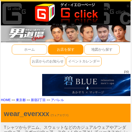
ホーム
お店を探す
地図から探す
お店からのお知らせ
イベントカレンダー
PR
HOME
>>
東京都
>>
新宿2丁目
>>
アパレル
wear_everxxx
(ウェアエヴァ)
Tシャツからデニム、スウェットなどのカジュアルウェアやアンダ