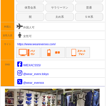
体育会系
サラリーマン
普通
髭
太め系
ＳＭ系
外国人
外国人可
女性入店
女性可
https://www.weareverxxx.com/
サイト
SNS
/WEXACSSS/
@wear_everx.tokyo
@wear_everxxx