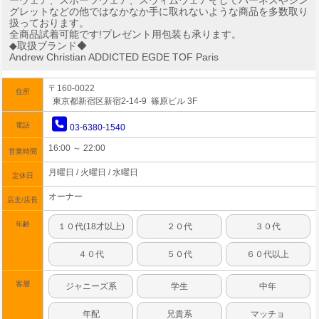
ーウェア、スポーツウェア、スウィムウェアそしてハーネスやシン
グレットなどの他ではなかなか手に取れないような商品を多数取り
扱っております。
全商品試着可能です!プレゼント用包装も承ります。
◆取扱ブランド◆
Andrew Christian ADDICTED EGDE TOF Paris
〒160-0022
住所
東京都新宿区新宿2-14-9 篠原ビル 3F
電話
03-6380-1540
16:00 ～ 22:00
営業時間
月曜日 / 火曜日 / 水曜日
定休日
オーナー
店主/店長
年齢
１０代(18才以上)
２０代
３０代
４０代
５０代
６０代以上
客層
ジャニーズ系
学生
中年
年配
兄貴系
マッチョ