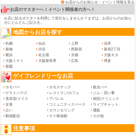
お店からのお知らせ・イベント情報を見る
お店のマスターへ！イベント関係者の方へ！
お店に貼るポスターを利用して宣伝をしませんか？まずは、
お店からのお知ら
せ
にどんどんご記入を。
地図からお店を探す
札幌
仙台
上野
浅草
新橋
渋谷
西新宿
新宿2丁目
横浜
名古屋
京都
大阪キタ
大阪ミナミ
大阪新世界
広島
博多
那覇
ゲイフレンドリーなお店
ホモバー
ホモスナック
観光バー
ゲストハウス
レストラン/カフェ
ジム・習い事
美容室/メイク
アパレル
病院/クリニック
女装
コミュニティスペース
ライブチャット
占い
カウンセリング
通販
動画配信
ゲイ映画館
その他
注意事項