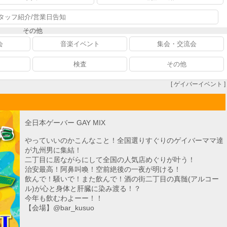
タッフ紹介/営業日告知
その他
会
音楽イベント
集会・交流会
検査
その他
[ ゲイバーイベント ]
全日本ゲーバー GAY MIX
やっていいのかこんなこと！全国選りすぐりのゲイバーママ達
が九州男に集結！
二丁目に居ながらにして全国の人気店めぐりが叶う！
治安最高！阿鼻叫喚！空前絶後の一夜が明ける！
飲んで！騒いで！また飲んで！酒の街二丁目の真髄(アルコー
ル)が心と身体と肝臓に染み渡る！？
今年も飲むわよーー！！
【会場】@bar_kusuo