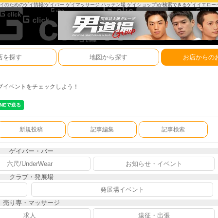
は、ゲイのためのゲイ情報(ゲイバー ゲイマッサージ ハッテン場 ゲイショップ)が検索できるゲイイエロ
店を探す
地図から探す
お店からの
ブイベントをチェックしよう！
新規投稿
記事編集
記事検索
ゲイバー・バー
六尺/UnderWear
お知らせ・イベント
クラブ・発展場
発展場イベント
売り専・マッサージ
求人
遠征・出張