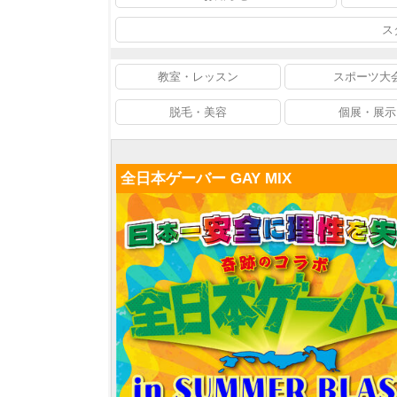
ス
教室・レッスン
スポーツ大
脱毛・美容
個展・展示
全日本ゲーバー GAY MIX