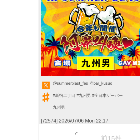
@summerblast_fes
@bar_kusuo
#新宿二丁目
#九州男
#全日本ゲーバー
九州男
[72574] 2026/07/06 Mon 22:17
前15件