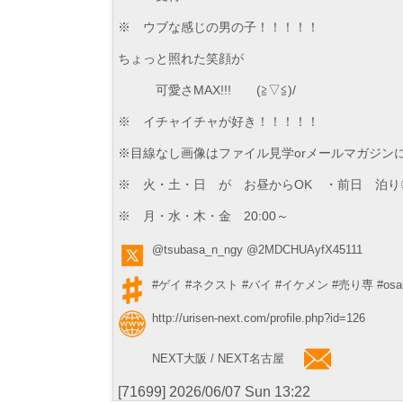
※ ウブな感じの男の子！！！！！
ちょっと照れた笑顔が
可愛さMAX!!! (≧▽≦)/
※ イチャイチャが好き！！！！！
※目線なし画像はファイル見学orメールマガジン
※ 火・土・日 が お昼からOK ・前日 泊り
※ 月・水・木・金 20:00～
@tsubasa_n_ngy
@2MDCHUAyfX45111
#ゲイ
#ネクスト
#バイ
#イケメン
#売り専
#osa
http://urisen-next.com/profile.php?id=126
NEXT大阪 / NEXT名古屋
[71699] 2026/06/07 Sun 13:22