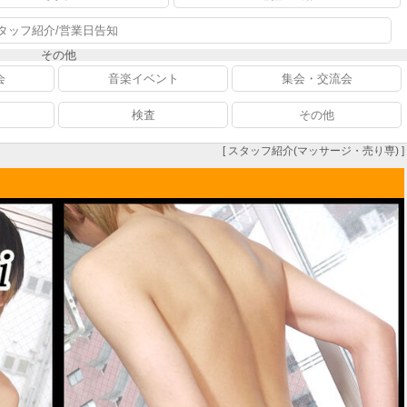
タッフ紹介/営業日告知
その他
会
音楽イベント
集会・交流会
検査
その他
[ スタッフ紹介(マッサージ・売り専) ]