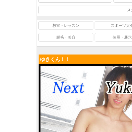
ス
教室・レッスン
スポーツ大
脱毛・美容
個展・展示
ゆきくん！！