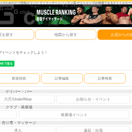
は、ゲイのためのゲイ情報(ゲイバー ゲイマッサージ ハッテン場 ゲイショップ)が検索できるゲイイエロ
店を探す
地図から探す
お店からの
ブイベントをチェックしよう！
新規投稿
記事編集
記事検索
ゲイバー・バー
六尺/UnderWear
お知らせ・イベント
クラブ・発展場
発展場イベント
売り専・マッサージ
求人
遠征・出張