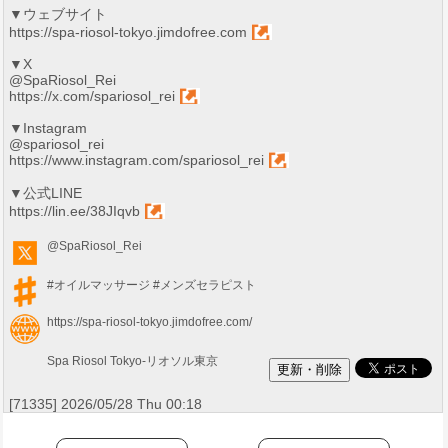
▼ウェブサイト
https://spa-riosol-tokyo.jimdofree.com
▼X
@SpaRiosol_Rei
https://x.com/spariosol_rei
▼Instagram
@spariosol_rei
https://www.instagram.com/spariosol_rei
▼公式LINE
https://lin.ee/38JIqvb
@SpaRiosol_Rei
#オイルマッサージ
#メンズセラピスト
https://spa-riosol-tokyo.jimdofree.com/
Spa Riosol Tokyo-リオソル東京
[71335] 2026/05/28 Thu 00:18