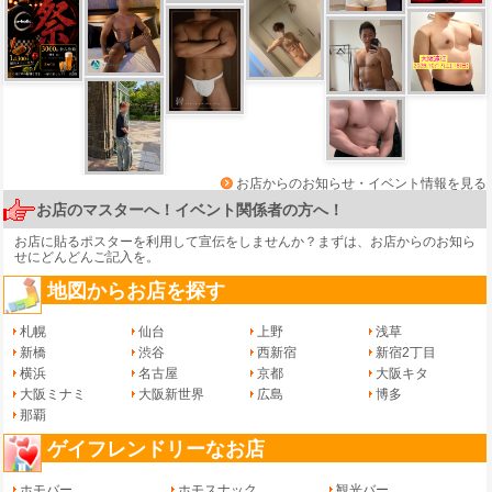
お店からのお知らせ・イベント情報を見る
お店のマスターへ！イベント関係者の方へ！
お店に貼るポスターを利用して宣伝をしませんか？まずは、
お店からのお知ら
せ
にどんどんご記入を。
地図からお店を探す
札幌
仙台
上野
浅草
新橋
渋谷
西新宿
新宿2丁目
横浜
名古屋
京都
大阪キタ
大阪ミナミ
大阪新世界
広島
博多
那覇
ゲイフレンドリーなお店
ホモバー
ホモスナック
観光バー