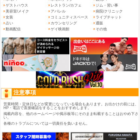
ゲストハウス
レストラン/カフェ
ジム・習い事
美容室/メイク
アパレル
病院/クリニック
女装
コミュニティスペース
ライブチャット
占い
カウンセリング
通販
動画配信
ゲイ映画館
その他
注意事項
営業時間・定休日などが変更になっている場合もあります。お出かけの前には、
HP・電話で直接確認をすることをおすすめします。
掲載内容を、他のホームページや掲示板等にそのまま転載することはおやめ下さ
い。
各種のトラブルについては一切責任を負いません。