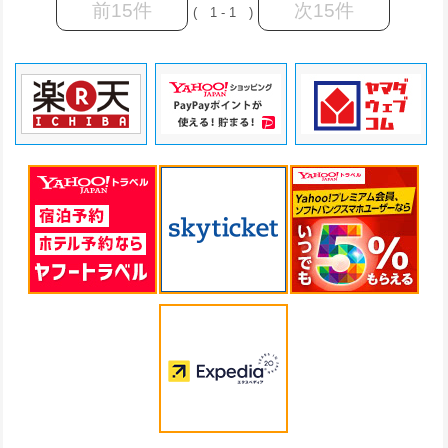
前15件
次15件
( 1 - 1 )