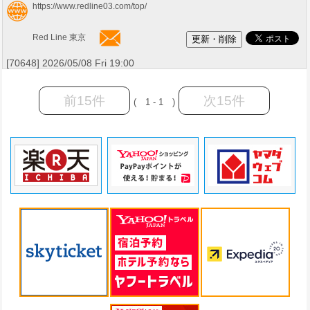
https://www.redline03.com/top/
Red Line 東京
[70648] 2026/05/08 Fri 19:00
前15件
次15件
( 1 - 1 )