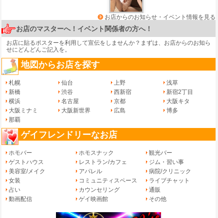
お店からのお知らせ・イベント情報を見る
お店のマスターへ！イベント関係者の方へ！
お店に貼るポスターを利用して宣伝をしませんか？まずは、
お店からのお知ら
せ
にどんどんご記入を。
地図からお店を探す
札幌
仙台
上野
浅草
新橋
渋谷
西新宿
新宿2丁目
横浜
名古屋
京都
大阪キタ
大阪ミナミ
大阪新世界
広島
博多
那覇
ゲイフレンドリーなお店
ホモバー
ホモスナック
観光バー
ゲストハウス
レストラン/カフェ
ジム・習い事
美容室/メイク
アパレル
病院/クリニック
女装
コミュニティスペース
ライブチャット
占い
カウンセリング
通販
動画配信
ゲイ映画館
その他