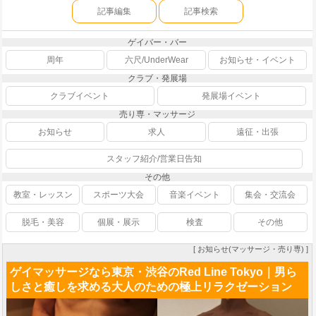
記事編集
記事検索
ゲイバー・バー
周年
六尺/UnderWear
お知らせ・イベント
クラブ・発展場
クラブイベント
発展場イベント
売り専・マッサージ
お知らせ
求人
遠征・出張
スタッフ紹介/営業日告知
その他
教室・レッスン
スポーツ大会
音楽イベント
集会・交流会
脱毛・美容
個展・展示
検査
その他
[ お知らせ(マッサージ・売り専) ]
ゲイマッサージなら東京・渋谷のRed Line Tokyo｜男ら
しさと癒しを求める大人のための極上リラクゼーション