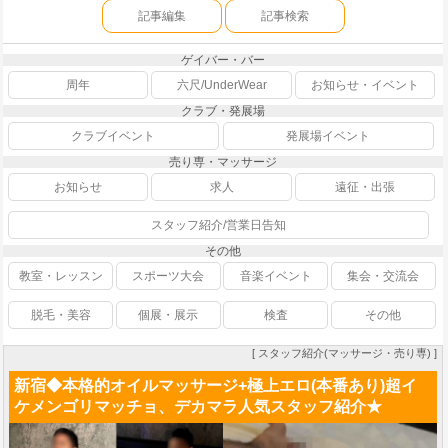
記事編集
記事検索
ゲイバー・バー
周年
六尺/UnderWear
お知らせ・イベント
クラブ・発展場
クラブイベント
発展場イベント
売り専・マッサージ
お知らせ
求人
遠征・出張
スタッフ紹介/営業日告知
その他
教室・レッスン
スポーツ大会
音楽イベント
集会・交流会
脱毛・美容
個展・展示
検査
その他
[ スタッフ紹介(マッサージ・売り専) ]
新宿◆本格的オイルマッサージ+極上エロ(本番あり)超イ
ケメンゴリマッチョ、デカマラ人気スタッフ紹介★