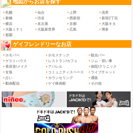
地図からお店を探す
札幌
仙台
上野
浅草
新橋
渋谷
西新宿
新宿2丁目
横浜
名古屋
京都
大阪キタ
大阪ミナミ
大阪新世界
広島
博多
那覇
ゲイフレンドリーなお店
ホモバー
ホモスナック
観光バー
ゲストハウス
レストラン/カフェ
ジム・習い事
美容室/メイク
アパレル
病院/クリニック
女装
コミュニティスペース
ライブチャット
占い
カウンセリング
通販
動画配信
ゲイ映画館
その他