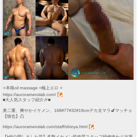
⭐️本格oil massage +極上エロ ⭐️
https://auroramenslab.com/
■大人気スタッフ紹介🎉■
奥二重、爽やかイケメン、168#77#32#19cmデカ太マラ🍆マッチョ
【慎也】凸
https://auroramenslab.com/staff/shinya.html
【HP公開しました🎊】多数イケメン筋肉質スタッフ研修終わり次第