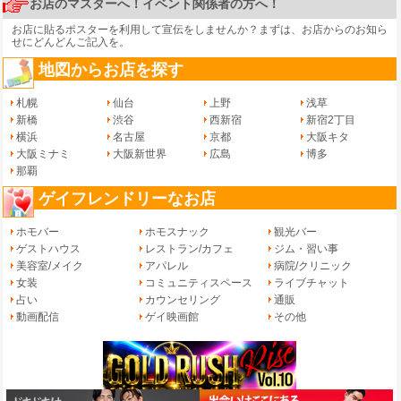
お店のマスターへ！イベント関係者の方へ！
お店に貼るポスターを利用して宣伝をしませんか？まずは、
お店からのお知ら
せ
にどんどんご記入を。
地図からお店を探す
札幌
仙台
上野
浅草
新橋
渋谷
西新宿
新宿2丁目
横浜
名古屋
京都
大阪キタ
大阪ミナミ
大阪新世界
広島
博多
那覇
ゲイフレンドリーなお店
ホモバー
ホモスナック
観光バー
ゲストハウス
レストラン/カフェ
ジム・習い事
美容室/メイク
アパレル
病院/クリニック
女装
コミュニティスペース
ライブチャット
占い
カウンセリング
通販
動画配信
ゲイ映画館
その他