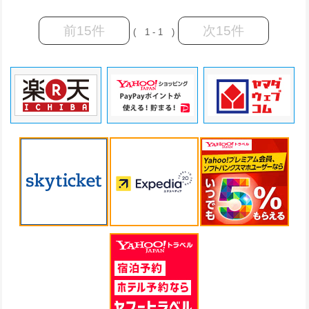
前15件
次15件
( 1 - 1 )