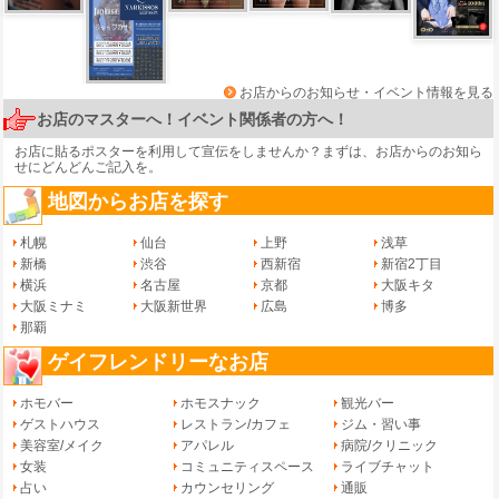
お店からのお知らせ・イベント情報を見る
お店のマスターへ！イベント関係者の方へ！
お店に貼るポスターを利用して宣伝をしませんか？まずは、
お店からのお知ら
せ
にどんどんご記入を。
地図からお店を探す
札幌
仙台
上野
浅草
新橋
渋谷
西新宿
新宿2丁目
横浜
名古屋
京都
大阪キタ
大阪ミナミ
大阪新世界
広島
博多
那覇
ゲイフレンドリーなお店
ホモバー
ホモスナック
観光バー
ゲストハウス
レストラン/カフェ
ジム・習い事
美容室/メイク
アパレル
病院/クリニック
女装
コミュニティスペース
ライブチャット
占い
カウンセリング
通販