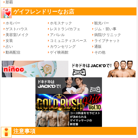
那覇
ゲイフレンドリーなお店
ホモバー
ホモスナック
観光バー
ゲストハウス
レストラン/カフェ
ジム・習い事
美容室/メイク
アパレル
病院/クリニック
女装
コミュニティスペース
ライブチャット
占い
カウンセリング
通販
動画配信
ゲイ映画館
その他
注意事項