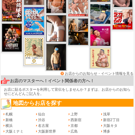
お店からのお知らせ・イベント情報を見る
お店のマスターへ！イベント関係者の方へ！
お店に貼るポスターを利用して宣伝をしませんか？まずは、
お店からのお知ら
せ
にどんどんご記入を。
地図からお店を探す
札幌
仙台
上野
浅草
新橋
渋谷
西新宿
新宿2丁目
横浜
名古屋
京都
大阪キタ
大阪ミナミ
大阪新世界
広島
博多