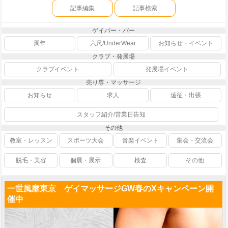
記事編集
記事検索
ゲイバー・バー
周年
六尺/UnderWear
お知らせ・イベント
クラブ・発展場
クラブイベント
発展場イベント
売り専・マッサージ
お知らせ
求人
遠征・出張
スタッフ紹介/営業日告知
その他
教室・レッスン
スポーツ大会
音楽イベント
集会・交流会
脱毛・美容
個展・展示
検査
その他
一世風靡東京 ゲイマッサージGW春のXキャンペーン開
催中