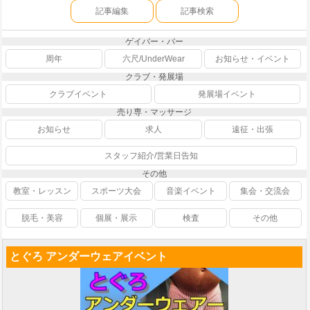
記事編集
記事検索
ゲイバー・バー
周年
六尺/UnderWear
お知らせ・イベント
クラブ・発展場
クラブイベント
発展場イベント
売り専・マッサージ
お知らせ
求人
遠征・出張
スタッフ紹介/営業日告知
その他
教室・レッスン
スポーツ大会
音楽イベント
集会・交流会
脱毛・美容
個展・展示
検査
その他
とぐろ アンダーウェアイベント