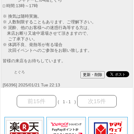
□ 時間:13時～17時
※ 換気は随時実施。
※ 人数制限することもあります、ご理解下さい。
※ 泥酔、他のお客様への迷惑行為等する方は、
来店お断り又途中退場させて頂きますので、
ご了承下さい。
※ 体調不良、発熱等が有る場合
次回イベントへのご参加をお願い致します。
皆様の来店をお待ちしています。
とぐろ
[56396] 2025/01/21 Tue 22:13
前15件
次15件
( 1 - 1 )