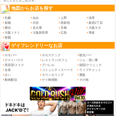
せ
にどんどんご記入を。
地図からお店を探す
札幌
仙台
上野
浅草
新橋
渋谷
西新宿
新宿2丁目
横浜
名古屋
京都
大阪キタ
大阪ミナミ
大阪新世界
広島
博多
那覇
ゲイフレンドリーなお店
ホモバー
ホモスナック
観光バー
ゲストハウス
レストラン/カフェ
ジム・習い事
美容室/メイク
アパレル
病院/クリニック
女装
コミュニティスペース
ライブチャット
占い
カウンセリング
通販
動画配信
ゲイ映画館
その他