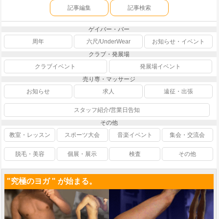
記事編集
記事検索
ゲイバー・バー
周年
六尺/UnderWear
お知らせ・イベント
クラブ・発展場
クラブイベント
発展場イベント
売り専・マッサージ
お知らせ
求人
遠征・出張
スタッフ紹介/営業日告知
その他
教室・レッスン
スポーツ大会
音楽イベント
集会・交流会
脱毛・美容
個展・展示
検査
その他
"究極のヨガ " が始まる。