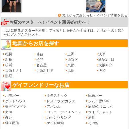
お店からのお知らせ・イベント情報を見る
お店のマスターへ！イベント関係者の方へ！
お店に貼るポスターを利用して宣伝をしませんか？まずは、
お店からのお知ら
せ
にどんどんご記入を。
地図からお店を探す
札幌
仙台
上野
浅草
新橋
渋谷
西新宿
新宿2丁目
横浜
名古屋
京都
大阪キタ
大阪ミナミ
大阪新世界
広島
博多
那覇
ゲイフレンドリーなお店
ホモバー
ホモスナック
観光バー
ゲストハウス
レストラン/カフェ
ジム・習い事
美容室/メイク
アパレル
病院/クリニック
女装
コミュニティスペース
ライブチャット
占い
カウンセリング
通販
動画配信
ゲイ映画館
その他