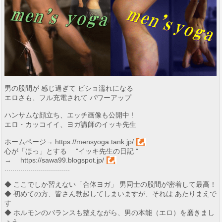
男の股間が 感じ過ぎて ビショ濡れになる
エロさも、フル充電されて パワーアップ
ハンサムな顔立ち、エッチ画像も公開中 !
エロ・カッコイイ、ヨガ講師のイッキ先生
ホームページ→
https://mensyoga.tank.jp/
心が「ほっ」とする "イッキ先生の日記 "
→
https://sawa99.blogspot.jp/
.................................
◆ ここでしか習えない「合体ヨガ」 男同士の股間が密着して最高！
◆ 初めての方、皆さん勃起してしまいますが、それは あたりまえで
す
◆ ホルモンのバランスも整えながら、男の本能（エロ）を磨きまし