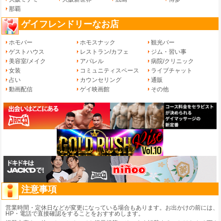
那覇
ゲイフレンドリーなお店
ホモバー
ホモスナック
観光バー
ゲストハウス
レストラン/カフェ
ジム・習い事
美容室/メイク
アパレル
病院/クリニック
女装
コミュニティスペース
ライブチャット
占い
カウンセリング
通販
動画配信
ゲイ映画館
その他
注意事項
営業時間・定休日などが変更になっている場合もあります。お出かけの前には、
HP・電話で直接確認をすることをおすすめします。