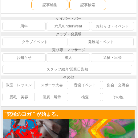
記事編集
記事検索
ゲイバー・バー
周年
六尺/UnderWear
お知らせ・イベント
クラブ・発展場
クラブイベント
発展場イベント
売り専・マッサージ
お知らせ
求人
遠征・出張
スタッフ紹介/営業日告知
その他
教室・レッスン
スポーツ大会
音楽イベント
集会・交流会
脱毛・美容
個展・展示
検査
その他
"究極のヨガ " が始まる。