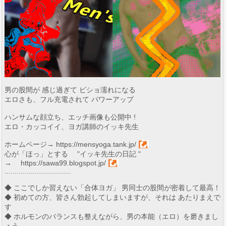
男の股間が 感じ過ぎて ビショ濡れになる
エロさも、フル充電されて パワーアップ
ハンサムな顔立ち、エッチ画像も公開中 !
エロ・カッコイイ、ヨガ講師のイッキ先生
ホームページ→
https://mensyoga.tank.jp/
心が「ほっ」とする "イッキ先生の日記 "
→
https://sawa99.blogspot.jp/
.................................
◆ ここでしか習えない「合体ヨガ」 男同士の股間が密着して最高！
◆ 初めての方、皆さん勃起してしまいますが、それは あたりまえで
す
◆ ホルモンのバランスも整えながら、男の本能（エロ）を磨きまし