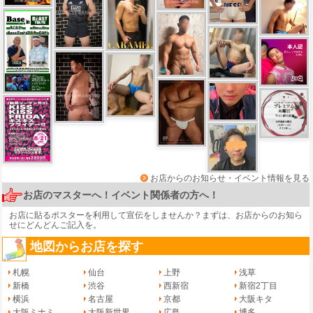
お店からのお知らせ・イベント情報を見る
お店のマスターへ！イベント関係者の方へ！
お店に貼るポスターを利用して宣伝をしませんか？まずは、
お店からのお知ら
せ
にどんどんご記入を。
地図からお店を探す
札幌
仙台
上野
浅草
新橋
渋谷
西新宿
新宿2丁目
横浜
名古屋
京都
大阪キタ
大阪ミナミ
大阪新世界
広島
博多