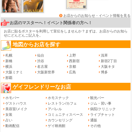
お店からのお知らせ・イベント情報を見る
お店のマスターへ！イベント関係者の方へ！
お店に貼るポスターを利用して宣伝をしませんか？まずは、
お店からのお知ら
せ
にどんどんご記入を。
地図からお店を探す
札幌
仙台
上野
浅草
新橋
渋谷
西新宿
新宿2丁目
横浜
名古屋
京都
大阪キタ
大阪ミナミ
大阪新世界
広島
博多
那覇
ゲイフレンドリーなお店
ホモバー
ホモスナック
観光バー
ゲストハウス
レストラン/カフェ
ジム・習い事
美容室/メイク
アパレル
病院/クリニック
女装
コミュニティスペース
ライブチャット
占い
カウンセリング
通販
動画配信
ゲイ映画館
その他