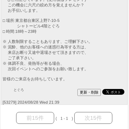
この機会に六尺の絞め方を覚えませんか？
お手伝いします。
□ 場所:東京都台東区上野7-10-5
シャトービル4階とぐろ
□ 時間:18時～23時
※ 人数制限することもあります、ご理解下さい。
※ 泥酔、他のお客様への迷惑行為等する方は、
来店お断り又途中退場させて頂きますので、
ご了承下さい。
※ 体調不良、発熱等が有る場合、
次回イベントへのご参加をお願い致します。
皆様のご来店をお待ちしています。
とぐろ
[53279] 2024/08/28 Wed 21:39
前15件
次15件
( 1 - 1 )