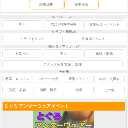
記事編集
記事検索
ゲイバー・バー
周年
六尺/UnderWear
お知らせ・イベント
クラブ・発展場
クラブイベント
発展場イベント
売り専・マッサージ
お知らせ
求人
遠征・出張
スタッフ紹介/営業日告知
その他
教室・レッスン
スポーツ大会
音楽イベント
集会・交流会
脱毛・美容
個展・展示
検査
その他
とぐろ アンダーウェアイベント