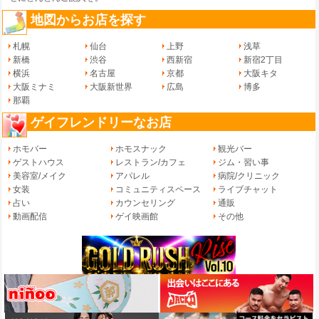
地図からお店を探す
札幌
仙台
上野
浅草
新橋
渋谷
西新宿
新宿2丁目
横浜
名古屋
京都
大阪キタ
大阪ミナミ
大阪新世界
広島
博多
那覇
ゲイフレンドリーなお店
ホモバー
ホモスナック
観光バー
ゲストハウス
レストラン/カフェ
ジム・習い事
美容室/メイク
アパレル
病院/クリニック
女装
コミュニティスペース
ライブチャット
占い
カウンセリング
通販
動画配信
ゲイ映画館
その他