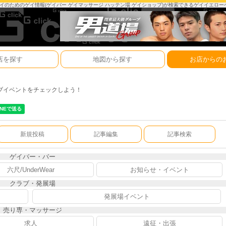
は、ゲイのためのゲイ情報(ゲイバー ゲイマッサージ ハッテン場 ゲイショップ)が検索できるゲイイエロ
店を探す
地図から探す
お店からの
ブイベントをチェックしよう！
新規投稿
記事編集
記事検索
ゲイバー・バー
六尺/UnderWear
お知らせ・イベント
クラブ・発展場
発展場イベント
売り専・マッサージ
求人
遠征・出張