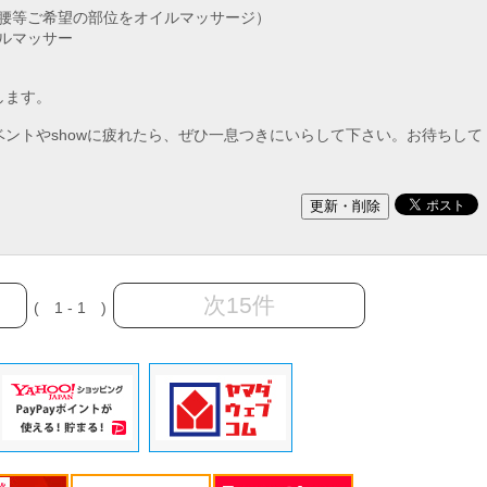
、腰等ご希望の部位をオイルマッサージ）
ルマッサー
）
します。
ントやshowに疲れたら、ぜひ一息つきにいらして下さい。お待ちして
次15件
( 1 - 1 )