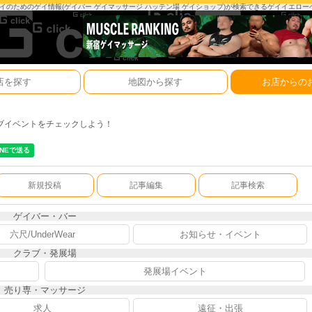
は、ゲイのためのゲイ情報(ゲイバー ゲイマッサージ ハッテン場 ゲイショップ)が検索できるゲイイエロ
店を探す
地図から探す
お店からの
ブイベントをチェックしよう！
新規投稿
記事編集
記事検索
ゲイバー・バー
六尺/UnderWear
お知らせ・イベント
クラブ・発展場
発展場イベント
売り専・マッサージ
求人
遠征・出張