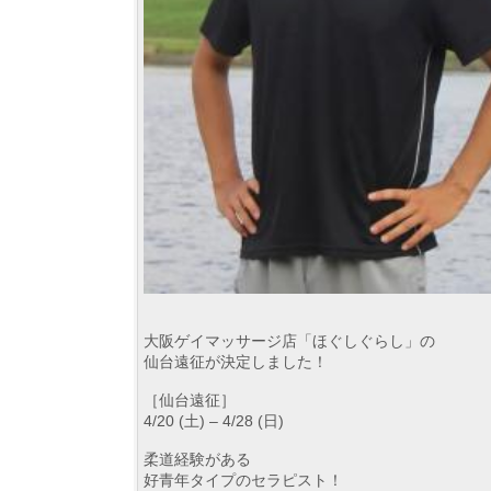
大阪ゲイマッサージ店「ほぐしぐらし」の
仙台遠征が決定しました！
［仙台遠征］
4/20 (土) – 4/28 (日)
柔道経験がある
好青年タイプのセラピスト！