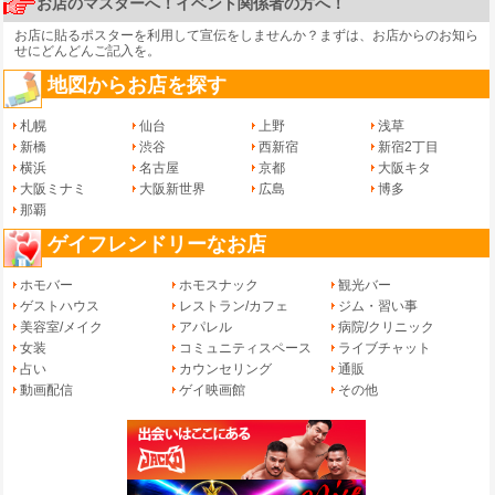
お店のマスターへ！イベント関係者の方へ！
お店に貼るポスターを利用して宣伝をしませんか？まずは、
お店からのお知ら
せ
にどんどんご記入を。
地図からお店を探す
札幌
仙台
上野
浅草
新橋
渋谷
西新宿
新宿2丁目
横浜
名古屋
京都
大阪キタ
大阪ミナミ
大阪新世界
広島
博多
那覇
ゲイフレンドリーなお店
ホモバー
ホモスナック
観光バー
ゲストハウス
レストラン/カフェ
ジム・習い事
美容室/メイク
アパレル
病院/クリニック
女装
コミュニティスペース
ライブチャット
占い
カウンセリング
通販
動画配信
ゲイ映画館
その他