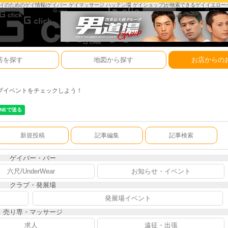
は、ゲイのためのゲイ情報(ゲイバー ゲイマッサージ ハッテン場 ゲイショップ)が検索できるゲイイエロ
店を探す
地図から探す
お店からの
ブイベントをチェックしよう！
新規投稿
記事編集
記事検索
ゲイバー・バー
六尺/UnderWear
お知らせ・イベント
クラブ・発展場
発展場イベント
売り専・マッサージ
求人
遠征・出張