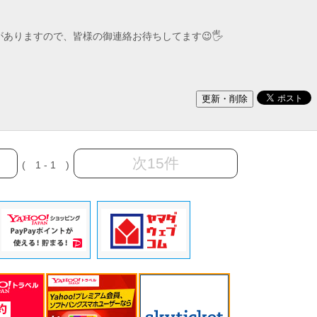
りますので、皆様の御連絡お待ちしてます😉🖐️
次15件
( 1 - 1 )