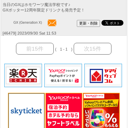
当日のGXはホモワーツ魔法学校です♪
GXポッター12周年限定ドリンクも発売予定！
GX (Generation X)
[46479] 2023/09/30 Sat 11:53
前15件
次15件
( 1 - 1 )