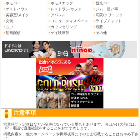
ホモバー
ホモスナック
観光バー
ゲストハウス
レストラン/カフェ
ジム・習い事
美容室/メイク
アパレル
病院/クリニック
女装
コミュニティスペース
ライブチャット
占い
カウンセリング
通販
動画配信
ゲイ映画館
その他
注意事項
営業時間・定休日などが変更になっている場合もあります。お出かけの前には、
HP・電話で直接確認をすることをおすすめします。
掲載内容を、他のホームページや掲示板等にそのまま転載することはおやめ下さ
い。