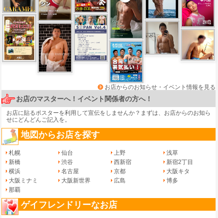
お店からのお知らせ・イベント情報を見る
お店のマスターへ！イベント関係者の方へ！
お店に貼るポスターを利用して宣伝をしませんか？まずは、
お店からのお知ら
せ
にどんどんご記入を。
地図からお店を探す
札幌
仙台
上野
浅草
新橋
渋谷
西新宿
新宿2丁目
横浜
名古屋
京都
大阪キタ
大阪ミナミ
大阪新世界
広島
博多
那覇
ゲイフレンドリーなお店