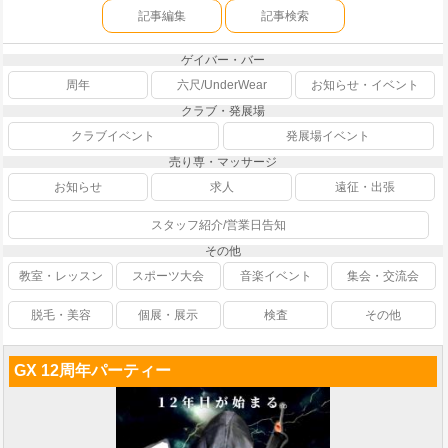
記事編集
記事検索
ゲイバー・バー
周年
六尺/UnderWear
お知らせ・イベント
クラブ・発展場
クラブイベント
発展場イベント
売り専・マッサージ
お知らせ
求人
遠征・出張
スタッフ紹介/営業日告知
その他
教室・レッスン
スポーツ大会
音楽イベント
集会・交流会
脱毛・美容
個展・展示
検査
その他
GX 12周年パーティー