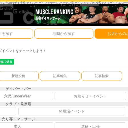
は、ゲイのためのゲイ情報(ゲイバー ゲイマッサージ ハッテン場 ゲイショップ)が検索できるゲイイエロ
店を探す
地図から探す
お店からの
ブイベントをチェックしよう！
新規投稿
記事編集
記事検索
ゲイバー・バー
六尺/UnderWear
お知らせ・イベント
クラブ・発展場
発展場イベント
売り専・マッサージ
求人
遠征・出張