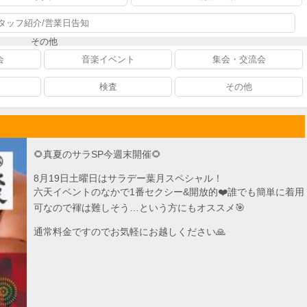
タッフ紹介/営業日告知
その他
会
音楽イベント
集会・交流会
検査
その他
🌻真夏のサラSP今週末開催🌻
8月19日土曜日はサラデー葉月スペシャル！
六天イベントのなかで1番セクシー&開放的❤️誰でも簡単に着用
可なので褌は難しそう…という方にもオススメ🎯
通常料金ですのでお気軽にお越しください🙏