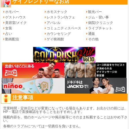
ゲイフレンドリーなお店
ホモバー
ホモスナック
観光バー
ゲストハウス
レストラン/カフェ
ジム・習い事
美容室/メイク
アパレル
病院/クリニック
女装
コミュニティスペース
ライブチャット
占い
カウンセリング
通販
動画配信
ゲイ映画館
その他
注意事項
営業時間・定休日などが変更になっている場合もあります。お出かけの前には、
HP・電話で直接確認をすることをおすすめします。
掲載内容を、他のホームページや掲示板等にそのまま転載することはおやめ下さ
い。
各種のトラブルについては一切責任を負いません。