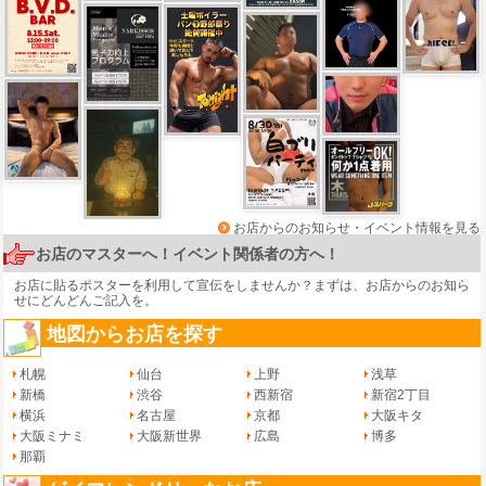
お店からのお知らせ・イベント情報を見る
お店のマスターへ！イベント関係者の方へ！
お店に貼るポスターを利用して宣伝をしませんか？まずは、
お店からのお知ら
せ
にどんどんご記入を。
地図からお店を探す
札幌
仙台
上野
浅草
新橋
渋谷
西新宿
新宿2丁目
横浜
名古屋
京都
大阪キタ
大阪ミナミ
大阪新世界
広島
博多
那覇