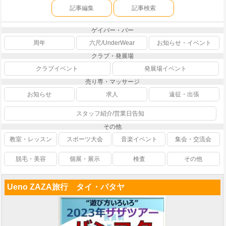
記事編集
記事検索
ゲイバー・バー
周年
六尺/UnderWear
お知らせ・イベント
クラブ・発展場
クラブイベント
発展場イベント
売り専・マッサージ
お知らせ
求人
遠征・出張
スタッフ紹介/営業日告知
その他
教室・レッスン
スポーツ大会
音楽イベント
集会・交流会
脱毛・美容
個展・展示
検査
その他
Ueno ZAZA旅行 タイ・パタヤ