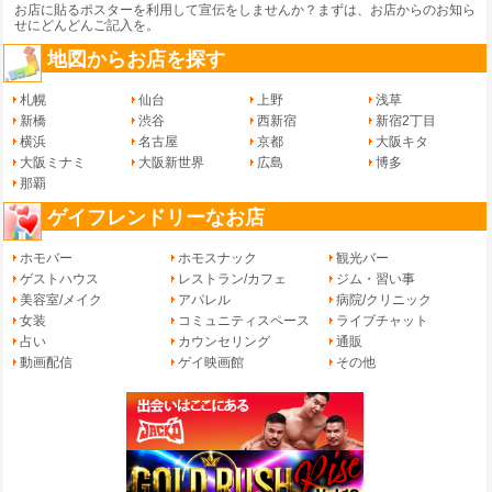
お店に貼るポスターを利用して宣伝をしませんか？まずは、
お店からのお知ら
せ
にどんどんご記入を。
地図からお店を探す
札幌
仙台
上野
浅草
新橋
渋谷
西新宿
新宿2丁目
横浜
名古屋
京都
大阪キタ
大阪ミナミ
大阪新世界
広島
博多
那覇
ゲイフレンドリーなお店
ホモバー
ホモスナック
観光バー
ゲストハウス
レストラン/カフェ
ジム・習い事
美容室/メイク
アパレル
病院/クリニック
女装
コミュニティスペース
ライブチャット
占い
カウンセリング
通販
動画配信
ゲイ映画館
その他