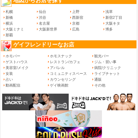
地図からお店を探す
札幌
仙台
上野
浅草
新橋
渋谷
西新宿
新宿2丁目
横浜
名古屋
京都
大阪キタ
大阪ミナミ
大阪新世界
広島
博多
那覇
ゲイフレンドリーなお店
ホモバー
ホモスナック
観光バー
ゲストハウス
レストラン/カフェ
ジム・習い事
美容室/メイク
アパレル
病院/クリニック
女装
コミュニティスペース
ライブチャット
占い
カウンセリング
通販
動画配信
ゲイ映画館
その他