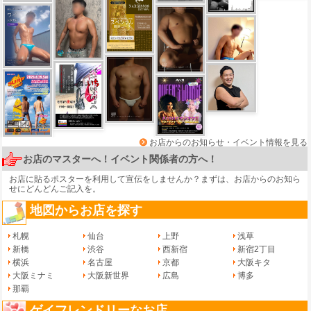
お店からのお知らせ・イベント情報を見る
お店のマスターへ！イベント関係者の方へ！
お店に貼るポスターを利用して宣伝をしませんか？まずは、
お店からのお知ら
せ
にどんどんご記入を。
地図からお店を探す
札幌
仙台
上野
浅草
新橋
渋谷
西新宿
新宿2丁目
横浜
名古屋
京都
大阪キタ
大阪ミナミ
大阪新世界
広島
博多
那覇
ゲイフレンドリーなお店