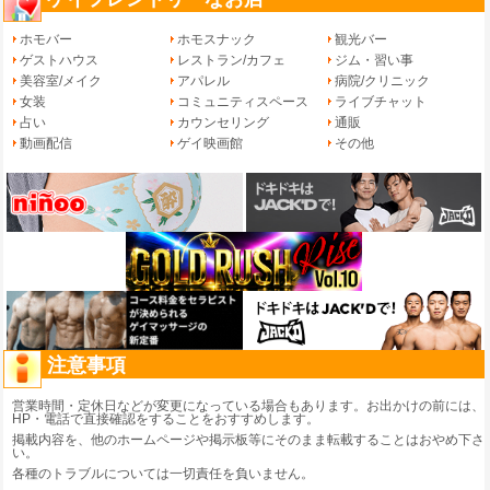
ホモバー
ホモスナック
観光バー
ゲストハウス
レストラン/カフェ
ジム・習い事
美容室/メイク
アパレル
病院/クリニック
女装
コミュニティスペース
ライブチャット
占い
カウンセリング
通販
動画配信
ゲイ映画館
その他
注意事項
営業時間・定休日などが変更になっている場合もあります。お出かけの前には、
HP・電話で直接確認をすることをおすすめします。
掲載内容を、他のホームページや掲示板等にそのまま転載することはおやめ下さ
い。
各種のトラブルについては一切責任を負いません。