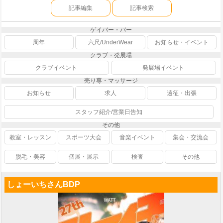
記事編集
記事検索
ゲイバー・バー
周年
六尺/UnderWear
お知らせ・イベント
クラブ・発展場
クラブイベント
発展場イベント
売り専・マッサージ
お知らせ
求人
遠征・出張
スタッフ紹介/営業日告知
その他
教室・レッスン
スポーツ大会
音楽イベント
集会・交流会
脱毛・美容
個展・展示
検査
その他
しょーいちさんBDP