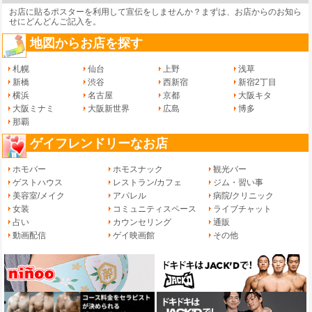
お店に貼るポスターを利用して宣伝をしませんか？まずは、
お店からのお知ら
せ
にどんどんご記入を。
地図からお店を探す
札幌
仙台
上野
浅草
新橋
渋谷
西新宿
新宿2丁目
横浜
名古屋
京都
大阪キタ
大阪ミナミ
大阪新世界
広島
博多
那覇
ゲイフレンドリーなお店
ホモバー
ホモスナック
観光バー
ゲストハウス
レストラン/カフェ
ジム・習い事
美容室/メイク
アパレル
病院/クリニック
女装
コミュニティスペース
ライブチャット
占い
カウンセリング
通販
動画配信
ゲイ映画館
その他