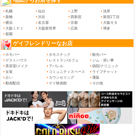
札幌
仙台
上野
浅草
新橋
渋谷
西新宿
新宿2丁目
横浜
名古屋
京都
大阪キタ
大阪ミナミ
大阪新世界
広島
博多
那覇
ゲイフレンドリーなお店
ホモバー
ホモスナック
観光バー
ゲストハウス
レストラン/カフェ
ジム・習い事
美容室/メイク
アパレル
病院/クリニック
女装
コミュニティスペース
ライブチャット
占い
カウンセリング
通販
動画配信
ゲイ映画館
その他