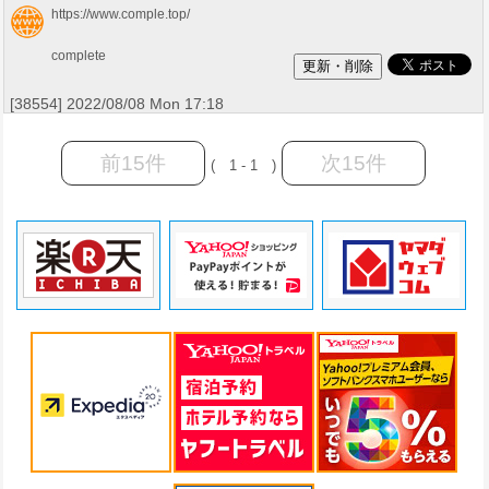
https://www.comple.top/
complete
[38554] 2022/08/08 Mon 17:18
前15件
次15件
( 1 - 1 )