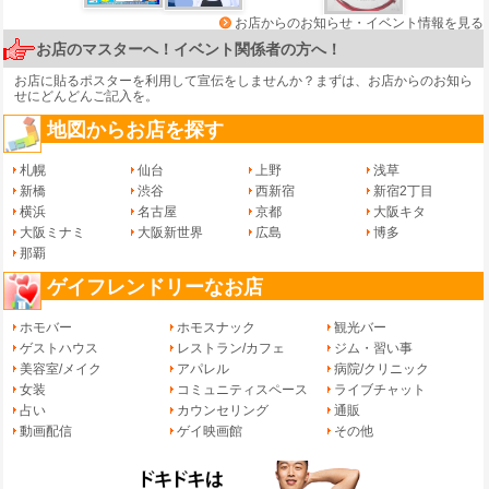
お店からのお知らせ・イベント情報を見る
お店のマスターへ！イベント関係者の方へ！
お店に貼るポスターを利用して宣伝をしませんか？まずは、
お店からのお知ら
せ
にどんどんご記入を。
地図からお店を探す
札幌
仙台
上野
浅草
新橋
渋谷
西新宿
新宿2丁目
横浜
名古屋
京都
大阪キタ
大阪ミナミ
大阪新世界
広島
博多
那覇
ゲイフレンドリーなお店
ホモバー
ホモスナック
観光バー
ゲストハウス
レストラン/カフェ
ジム・習い事
美容室/メイク
アパレル
病院/クリニック
女装
コミュニティスペース
ライブチャット
占い
カウンセリング
通販
動画配信
ゲイ映画館
その他