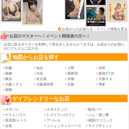
お店からのお知らせ・イベント情報を見る
お店のマスターへ！イベント関係者の方へ！
お店に貼るポスターを利用して宣伝をしませんか？まずは、
お店からのお知ら
せ
にどんどんご記入を。
地図からお店を探す
札幌
仙台
上野
浅草
新橋
渋谷
西新宿
新宿2丁目
横浜
名古屋
京都
大阪キタ
大阪ミナミ
大阪新世界
広島
博多
那覇
ゲイフレンドリーなお店
ホモバー
ホモスナック
観光バー
ゲストハウス
レストラン/カフェ
ジム・習い事
美容室/メイク
アパレル
病院/クリニック
女装
コミュニティスペース
ライブチャット