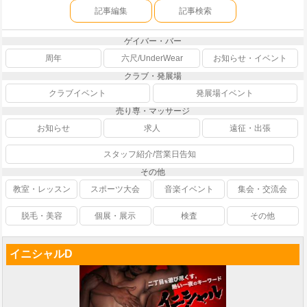
記事編集
記事検索
ゲイバー・バー
周年
六尺/UnderWear
お知らせ・イベント
クラブ・発展場
クラブイベント
発展場イベント
売り専・マッサージ
お知らせ
求人
遠征・出張
スタッフ紹介/営業日告知
その他
教室・レッスン
スポーツ大会
音楽イベント
集会・交流会
脱毛・美容
個展・展示
検査
その他
イニシャルD