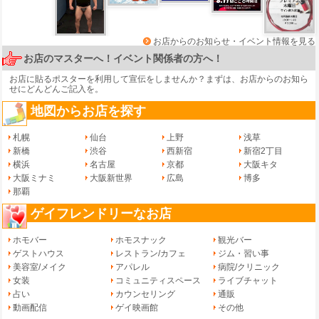
お店からのお知らせ・イベント情報を見る
お店のマスターへ！イベント関係者の方へ！
お店に貼るポスターを利用して宣伝をしませんか？まずは、
お店からのお知ら
せ
にどんどんご記入を。
地図からお店を探す
札幌
仙台
上野
浅草
新橋
渋谷
西新宿
新宿2丁目
横浜
名古屋
京都
大阪キタ
大阪ミナミ
大阪新世界
広島
博多
那覇
ゲイフレンドリーなお店
ホモバー
ホモスナック
観光バー
ゲストハウス
レストラン/カフェ
ジム・習い事
美容室/メイク
アパレル
病院/クリニック
女装
コミュニティスペース
ライブチャット
占い
カウンセリング
通販
動画配信
ゲイ映画館
その他