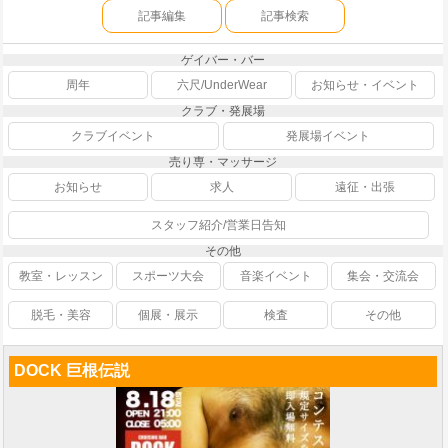
記事編集
記事検索
ゲイバー・バー
周年
六尺/UnderWear
お知らせ・イベント
クラブ・発展場
クラブイベント
発展場イベント
売り専・マッサージ
お知らせ
求人
遠征・出張
スタッフ紹介/営業日告知
その他
教室・レッスン
スポーツ大会
音楽イベント
集会・交流会
脱毛・美容
個展・展示
検査
その他
DOCK 巨根伝説