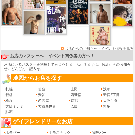
お店からのお知らせ・イベント情報を見る
お店のマスターへ！イベント関係者の方へ！
お店に貼るポスターを利用して宣伝をしませんか？まずは、
お店からのお知ら
せ
にどんどんご記入を。
地図からお店を探す
札幌
仙台
上野
浅草
新橋
渋谷
西新宿
新宿2丁目
横浜
名古屋
京都
大阪キタ
大阪ミナミ
大阪新世界
広島
博多
那覇
ゲイフレンドリーなお店
ホモバー
ホモスナック
観光バー