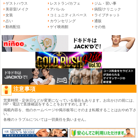
ゲストハウス
レストラン/カフェ
ジム・習い事
美容室/メイク
アパレル
病院/クリニック
女装
コミュニティスペース
ライブチャット
占い
カウンセリング
通販
動画配信
ゲイ映画館
その他
注意事項
営業時間・定休日などが変更になっている場合もあります。お出かけの前には、
HP・電話で直接確認をすることをおすすめします。
掲載内容を、他のホームページや掲示板等にそのまま転載することはおやめ下さ
い。
各種のトラブルについては一切責任を負いません。