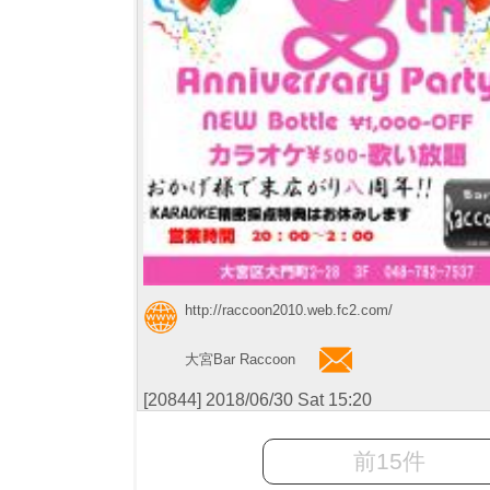
http://raccoon2010.web.fc2.com/
大宮Bar Raccoon
[20844] 2018/06/30 Sat 15:20
前15件