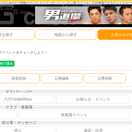
は、ゲイのためのゲイ情報(ゲイバー ゲイマッサージ ハッテン場 ゲイショップ)が検索できるゲイイエロ
店を探す
地図から探す
お店からの
ブイベントをチェックしよう！
新規投稿
記事編集
記事検索
ゲイバー・バー
六尺/UnderWear
お知らせ・イベント
クラブ・発展場
発展場イベント
売り専・マッサージ
求人
遠征・出張