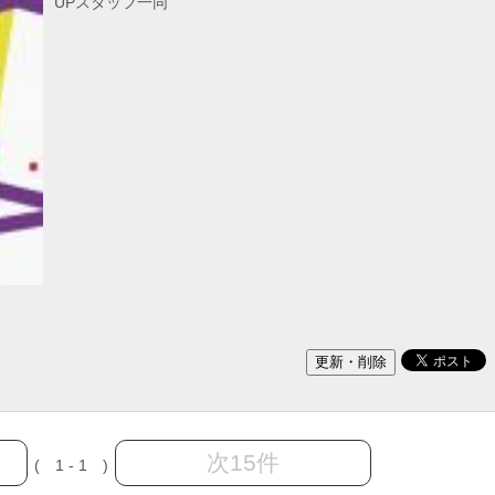
UPスタッフ一同
次15件
( 1 - 1 )