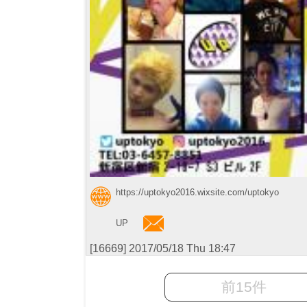
https://uptokyo2016.wixsite.com/uptokyo
UP
[16669] 2017/05/18 Thu 18:47
前15件