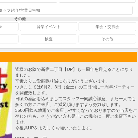
タッフ紹介/営業日告知
その他
会
音楽イベント
集会・交流会
検査
その他
皆様のお陰で新宿二丁目【UP】も一周年を迎えることになり
ました。
平素よりご愛顧賜り誠にありがとうございます。
つきましては6月2、3日（金土）の二日間に一周年パーティー
を開催致します。
日頃の感謝を込めましてスタッフ一同誠心誠意、また一人でも
多くの方にご来店、ご満足頂けますよう努力致します。
3500円飲み放題でご来店しやすくなっておりますので当店をご
存じの方も、そうでない方も是非この機会に一度ご来店下さい
ませ。
今後共UPをよろしくお願いいたします。