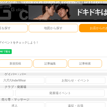
は、ゲイのためのゲイ情報(ゲイバー ゲイマッサージ ハッテン場 ゲイショップ)が検索できるゲイイエロ
店を探す
地図から探す
お店からの
ブイベントをチェックしよう！
新規投稿
記事編集
記事検索
ゲイバー・バー
六尺/UnderWear
お知らせ・イベント
クラブ・発展場
発展場イベント
売り専・マッサージ
求人
遠征・出張