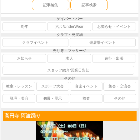
記事編集
記事検索
ゲイバー・バー
周年
六尺/UnderWear
お知らせ・イベント
クラブ・発展場
クラブイベント
発展場イベント
売り専・マッサージ
お知らせ
求人
遠征・出張
スタッフ紹介/営業日告知
その他
教室・レッスン
スポーツ大会
音楽イベント
集会・交流会
脱毛・美容
個展・展示
検査
その他
高円寺 阿波踊り