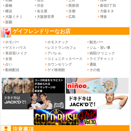
新橋
渋谷
西新宿
新宿2丁目
横浜
名古屋
京都
大阪キタ
大阪ミナミ
大阪新世界
広島
博多
那覇
ゲイフレンドリーなお店
ホモバー
ホモスナック
観光バー
ゲストハウス
レストラン/カフェ
ジム・習い事
美容室/メイク
アパレル
病院/クリニック
女装
コミュニティスペース
ライブチャット
占い
カウンセリング
通販
動画配信
ゲイ映画館
その他
注意事項