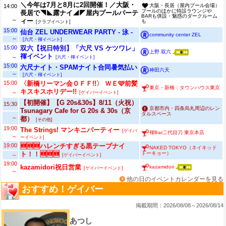
＼今年は7月と8月に2回開催！／大阪・
大阪・長居（屋内プール会場）
14:00
プールのほかに特設ラウンジや
長居で◥◣露ナイ◢◤屋内プールパーテ
BARも併設・魅惑のダークルーム
～
ィー
も
[クラブイベント]
15:00
仙台 ZEL UNDERWEAR PARTY - 泳 -
community center ZEL
～
[六尺・褌イベント]
15:00
双六【祝日特別】「六尺 VS ケツワレ」
上野 双六
褌イベント
～
[六尺・褌イベント]
15:00
六尺ナイト・SPAMナイト合同暑気払い
神田六天
～
[六尺・褌イベント]
15:00
〈新橋リーマン会ＯＦＦ!!〉 ＷＥ🩷前髪
東京・新橋：タウンハウス東京
キスキスホリデー!!
～
[ゲイバーイベント]
【初開催】【G 20s&30s】8/11（火祝）
15:30
京都市内・四条烏丸周辺のレン
Tsunagary Cafe for G 20s & 30s（京
タルスペース
～
都）
[その他]
19:00
The Strings! マンキニパーティー
[ゲイバ
褌Bar二代目刀 東京本店
～
ーイベント]
19:00
🆕🆕🆕ハレンチすぎる黒テープナイ
NAKED TOKYO（ネイキッド
トーキョー）
ト！！🆕🆕🆕
～
[ゲイバーイベント]
19:00
kazamidori祝日営業
kazamidori
[ゲイバーイベント]
～
他の日のイベントカレンダーを見る
おすすめ！ゲイバー
掲載期間：2026/08/08～2026/08/14
あつし