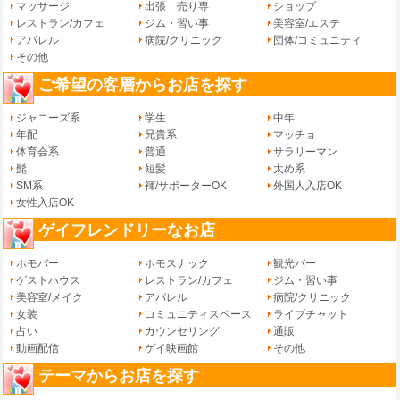
マッサージ
出張 売り専
ショップ
レストラン/カフェ
ジム・習い事
美容室/エステ
アパレル
病院/クリニック
団体/コミュニティ
その他
ご希望の客層からお店を探す
ジャニーズ系
学生
中年
年配
兄貴系
マッチョ
体育会系
普通
サラリーマン
髭
短髪
太め系
SM系
褌/サポーターOK
外国人入店OK
女性入店OK
ゲイフレンドリーなお店
ホモバー
ホモスナック
観光バー
ゲストハウス
レストラン/カフェ
ジム・習い事
美容室/メイク
アパレル
病院/クリニック
女装
コミュニティスペース
ライブチャット
占い
カウンセリング
通販
動画配信
ゲイ映画館
その他
テーマからお店を探す