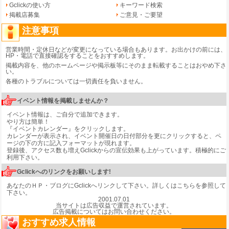
Gclickの使い方
キーワード検索
掲載店募集
ご意見・ご要望
注意事項
営業時間・定休日などが変更になっている場合もあります。お出かけの前には、
HP・電話で直接確認をすることをおすすめします。
掲載内容を、他のホームページや掲示板等にそのまま転載することはおやめ下さ
い。
各種のトラブルについては一切責任を負いません。
イベント情報を掲載しませんか？
イベント情報は、ご自分で追加できます。
やり方は簡単！
『
イベントカレンダー
』をクリックします。
カレンダーが表示され、イベント開催日の日付部分を更にクリックすると、ペ
ージの下の方に記入フォーマットが現れます。
登録後、アクセス数も増えGclickからの宣伝効果も上がっています。積極的にご
利用下さい。
Gclickへのリンクをお願いします!
あなたのＨＰ・ブログにGclickへリンクして下さい。
詳しくはこちらを参照して
下さい。
2001.07.01
当サイトは広告収益で運営されています。
広告掲載についてはお問い合わせください。
おすすめ求人情報