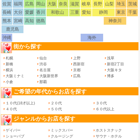
佐賀
福岡
広島
岡山
大阪
奈良
滋賀
岐阜
長野
山梨
埼玉
茨城
長崎
大分
愛媛
香川
和歌山
三重
愛知
静岡
東京
千葉
熊本
宮崎
高知
徳島
神奈川
鹿児島
沖縄
海外
街から探す
札幌
仙台
上野
浅草
新橋
渋谷
西新宿
新宿2丁目
横浜
名古屋
京都
大阪キタ
大阪ミナミ
大阪新世界
広島
博多
小倉
那覇
ご希望の年代からお店を探す
１０代(18才以上)
２０代
３０代
４０代
５０代
６０代以上
ジャンルからお店を探す
ゲイバー
ミックスバー
ホストスナック
ショーパブ
クルージング
サウナ・ホテル