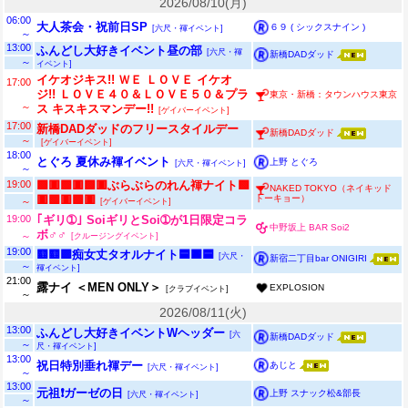
2026/08/10(月)
06:00
大人茶会・祝前日SP
６９ ( シックスナイン )
[六尺・褌イベント]
～
13:00
ふんどし大好きイベント昼の部
[六尺・褌
新橋DADダッド
～
イベント]
イケオジキス!! ＷＥ ＬＯＶＥ イケオ
17:00
ジ!! ＬＯＶＥ４０＆ＬＯＶＥ５０＆プラ
東京・新橋：タウンハウス東京
～
ス キスキスマンデー!!
[ゲイバーイベント]
17:00
新橋DADダッドのフリースタイルデー
新橋DADダッド
～
[ゲイバーイベント]
18:00
とぐろ 夏休み褌イベント
上野 とぐろ
[六尺・褌イベント]
～
19:00
🟩🟥🟩🟥🟩🟥ぶらぶらのれん褌ナイト🟩
NAKED TOKYO（ネイキッド
トーキョー）
🟥🟩🟥🟩🟥
～
[ゲイバーイベント]
19:00
｢ギリ➀｣ SoiギリとSoi➀が1日限定コラ
中野坂上 BAR Soi2
ボ♂♂
～
[クルージングイベント]
19:00
🟨🟨🟪痴女丈タオルナイト🟦🟧🟦
[六尺・
新宿二丁目bar ONIGIRI
～
褌イベント]
21:00
露ナイ ＜MEN ONLY＞
EXPLOSION
[クラブイベント]
～
2026/08/11(火)
13:00
ふんどし大好きイベントWヘッダー
[六
新橋DADダッド
～
尺・褌イベント]
13:00
祝日特別垂れ褌デー
あじと
[六尺・褌イベント]
～
13:00
元祖❗ガーゼの日
上野 スナック松&部長
[六尺・褌イベント]
～