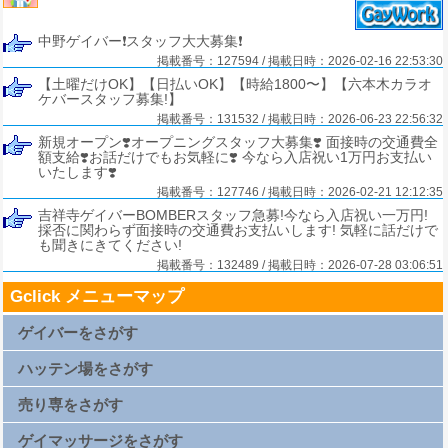
中野ゲイバー❗️スタッフ大大募集❗️
掲載番号：127594 / 掲載日時：2026-02-16 22:53:30
【土曜だけOK】【日払いOK】【時給1800〜】【六本木カラオ
ケバースタッフ募集!】
掲載番号：131532 / 掲載日時：2026-06-23 22:56:32
新規オープン❣️オープニングスタッフ大募集❣️ 面接時の交通費全
額支給❣️お話だけでもお気軽に❣️ 今なら入店祝い1万円お支払い
いたします❣️
掲載番号：127746 / 掲載日時：2026-02-21 12:12:35
吉祥寺ゲイバーBOMBERスタッフ急募!今なら入店祝い一万円!
採否に関わらず面接時の交通費お支払いします! 気軽に話だけで
も聞きにきてください!
掲載番号：132489 / 掲載日時：2026-07-28 03:06:51
Gclick メニューマップ
ゲイバーをさがす
札幌ゲイバー一覧
仙台ゲイバー一覧
ハッテン場をさがす
上野ゲイバー一覧
浅草ゲイバー一覧
新橋ゲイバー一覧
札幌ハッテン場一覧
渋谷ゲイバー一覧
仙台ハッテン場一覧
売り専をさがす
新宿2丁目ゲイバー一覧
上野ハッテン場一覧
横浜ゲイバー一覧
浅草ハッテン場一覧
名古屋ゲイバー一覧
新橋ハッテン場一覧
札幌売り専一覧
京都ゲイバー一覧
渋谷ハッテン場一覧
仙台売り専一覧
ゲイマッサージをさがす