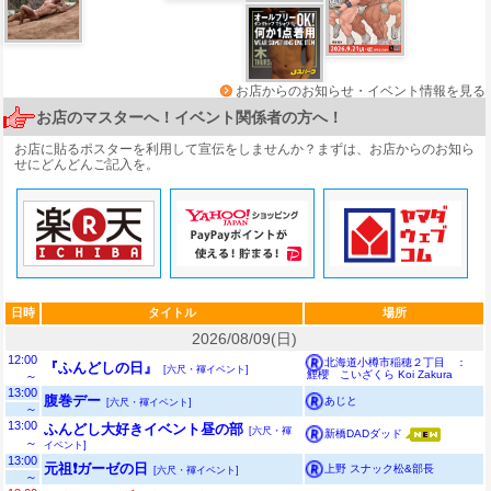
お店からのお知らせ・イベント情報を見る
お店のマスターへ！イベント関係者の方へ！
お店に貼るポスターを利用して宣伝をしませんか？まずは、
お店からのお知ら
せ
にどんどんご記入を。
日時
タイトル
場所
2026/08/09(日)
12:00
北海道小樽市稲穂２丁目 ：
『ふんどしの日』
[六尺・褌イベント]
鯉櫻 こいざくら Koi Zakura
～
13:00
腹巻デー
あじと
[六尺・褌イベント]
～
13:00
ふんどし大好きイベント昼の部
[六尺・褌
新橋DADダッド
～
イベント]
13:00
元祖❗ガーゼの日
上野 スナック松&部長
[六尺・褌イベント]
～