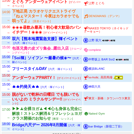
13:00
とぐろ アンダーウェアイベント
[ゲイバー
上野 とぐろ
～
イベント]
下地正晃 カラオケリクエストライヴ
14:00
「ねぇマスター！ 今夜はカラオケでも
DENGMANG（デンマ）
～
唄ってよ」
[音楽イベント]
15:00
☀️☀️☀️昼飲み最高！初心者大歓迎のパン
NAKED TOKYO（ネイキッド
トーキョー）
イチデー！☀️☀️☀️
～
[ゲイバーイベント]
15:00
双六【熊本地震緊急支援】褌イベント
上野 双六
～
[六尺・褌イベント]
15:00
包茎兄貴の皮ズリ集会..露出入店
[クルージ
complete
～
ングイベント]
15:00
｢Soi褌｣ ソイフン 〜厳暑の候☀️〜
[六尺・
中野坂上 BAR Soi2
～
褌イベント]
15:00
フリースタイルDAY
横浜BLANC
[六尺・褌イベント]
～
15:00
アンダーウェアPARTY！
xx-holic. 高田馬場
[ゲイバーイベント]
～
15:00
🔥🔥灼発天🔥🔥
神田六天
[六尺・褌イベント]
～
脱がないで乾杯の日曜日 でも脱いでも
15:00
東京・新橋：タウンハウス東京
いいよの ミラクルサンデー!!
[ゲイバーイベ
～
ント]
▶▶🧘全裸ヨガ🧘◀◀心も身体も完全に
17:00
解放！ストレス解消＆リフレッシュヨガ
Naked Gym
～
クラス開催のお知らせ
[教室・レッスン]
18:00
Bridge六尺デー 2026年8月開催
[六尺・褌
bar Bridge（新宿二丁目）
～
イベント]