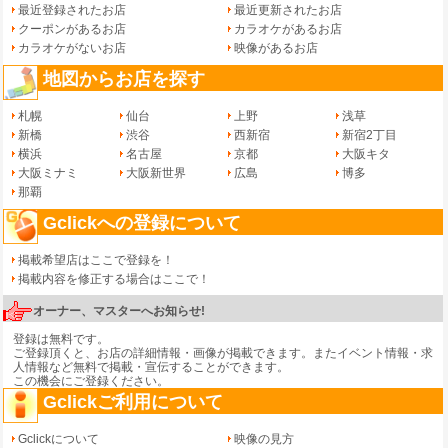
最近登録されたお店
最近更新されたお店
クーポンがあるお店
カラオケがあるお店
カラオケがないお店
映像があるお店
地図からお店を探す
札幌
仙台
上野
浅草
新橋
渋谷
西新宿
新宿2丁目
横浜
名古屋
京都
大阪キタ
大阪ミナミ
大阪新世界
広島
博多
那覇
Gclickへの登録について
掲載希望店はここで登録を！
掲載内容を修正する場合はここで！
オーナー、マスターへお知らせ!
登録は無料です。
ご登録頂くと、お店の詳細情報・画像が掲載できます。またイベント情報・求
人情報など無料で掲載・宣伝することができます。
この機会にご登録ください。
Gclickご利用について
Gclickについて
映像の見方