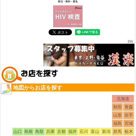
PR
地図からお店を探す
北海道
秋田
青森
山形
岩手
福島
宮城
山口
島根
鳥取
兵庫
京都
福井
石川
富山
新潟
群馬
栃木