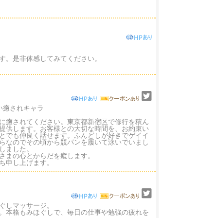
す。是非体感してみてください。
い癒されキャラ
に癒されてください。東京都新宿区で修行を積ん
提供します。お客様との大切な時間を、お約束い
とでも仲良く話せます。ふんどしが好きでゲイイ
らなのでその頃から競パンを履いて泳いでいまし
しました。
さまの心とからだを癒します。
ち申し上げます。
ぐしマッサージ。
。本格もみほぐしで、毎日の仕事や勉強の疲れを