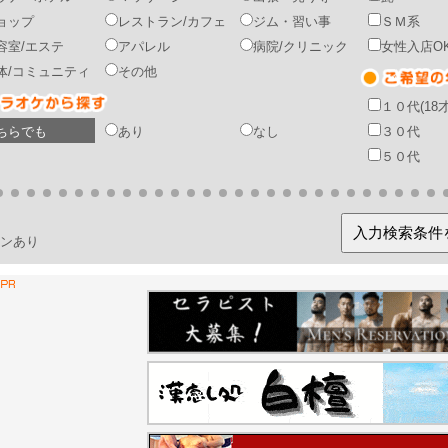
ョップ
レストラン/カフェ
ジム・習い事
ＳＭ系
容室/エステ
アパレル
病院/クリニック
女性入店O
体/コミュニティ
その他
１０代(18
ちらでも
あり
なし
３０代
５０代
ンあり