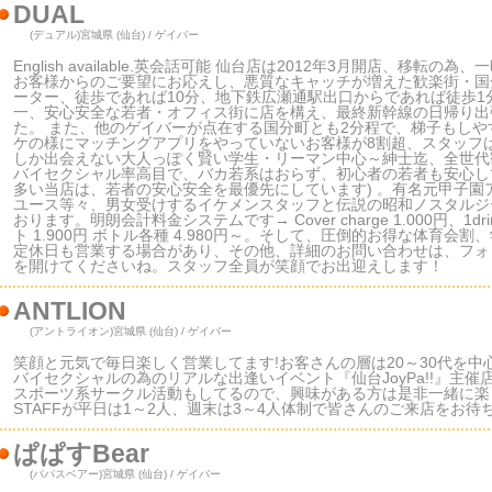
DUAL
(デュアル)
宮城県 (仙台) / ゲイバー
English available.英会話可能 仙台店は2012年3月開店、
お客様からのご要望にお応えし、悪質なキャッチが増えた歓楽街・国
ーター、徒歩であれば10分、地下鉄広瀬通駅出口からであれば徒歩
一、安心安全な若者・オフィス街に店を構え、最終新幹線の日帰り出
た。 また、他のゲイバーが点在する国分町とも2分程で、梯子もしや
ケの様にマッチングアプリをやっていないお客様が8割超、スタッフ
しか出会えない大人っぽく賢い学生・リーマン中心～紳士迄、全世代
バイセクシャル率高目で、バカ若系はおらず、初心者の若者も安心し
多い当店は、若者の安心安全を最優先にしています) 。有名元甲子園
ユース等々、男女受けするイケメンスタッフと伝説の昭和ノスタルジ
おります。明朗会計料金システムです→ Cover charge 1.000円、1
ト 1.900円 ボトル各種 4.980円～。そして、圧倒的お得な体育
定休日も営業する場合があり、その他、詳細のお問い合わせは、フォ
を開けてくださいね。スタッフ全員が笑顔でお出迎えします！
ANTLION
(アントライオン)
宮城県 (仙台) / ゲイバー
笑顔と元気で毎日楽しく営業してます!お客さんの層は20～30代を中
バイセクシャルの為のリアルな出逢いイベント『仙台JoyPa!!』主
スポーツ系サークル活動もしてるので、興味がある方は是非一緒に楽
STAFFが平日は1～2人、週末は3～4人体制で皆さんのご来店をお待
ぱぱすBear
(パパスベアー)
宮城県 (仙台) / ゲイバー