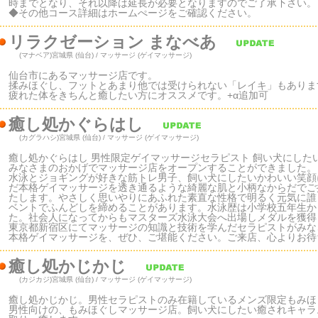
時までとなり、それ以降は延長が必要となりますのでご了承下さい。
◆その他コース詳細はホームぺージをご確認ください。
リラクゼーション まなべあ
(マナベア)
宮城県 (仙台) / マッサージ (ゲイマッサージ)
仙台市にあるマッサージ店です。
揉みほぐし、フットとあまり他では受けられない「レイキ」もありま
疲れた体をきちんと癒したい方にオススメです。+α追加可
癒し処かぐらはし
(カグラハシ)
宮城県 (仙台) / マッサージ (ゲイマッサージ)
癒し処かぐらはし 男性限定ゲイマッサージセラピスト 飼い犬にした
みなさまのおかげでマッサージ店をオープンすることができました。
水泳とジョギングが好きな筋トレ男子、飼い犬にしたいかわいい笑顔
だ本格ゲイマッサージを透き通るような綺麗な肌と小柄なからだでご
たします。やさしく思いやりにあふれた素直な性格で明るく元気に誰
ベントでふんどしを締めることがあります。水泳歴は小学校五年生か
た。社会人になってからもマスターズ水泳大会へ出場しメダルを獲得
東京都新宿区にてマッサージの知識と技術を学んだセラピストがみな
本格ゲイマッサージを、ぜひ、ご堪能ください。ご来店、心よりお待
癒し処かじかじ
(カジカジ)
宮城県 (仙台) / マッサージ (ゲイマッサージ)
癒し処かじかじ。男性セラピストのみ在籍しているメンズ限定もみほ
男性向けの、もみほぐしマッサージ店。飼い犬にしたい癒されキャラ