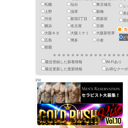
札幌
仙台
東京城北
シ
上野
浅草
新橋
美
渋谷
新宿2丁目
西新宿
団
横浜
名古屋
京都
大阪キタ
大阪ミナミ
大阪新世界
ど
広島
博多
小倉
那覇
最近登録した新着情報
Wi-Fiあり
最近更新した更新情報
お得なクーポ
PR