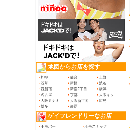
地図からお店を探す
札幌
仙台
上野
浅草
新橋
渋谷
西新宿
新宿2丁目
横浜
名古屋
京都
大阪キタ
大阪ミナミ
大阪新世界
広島
博多
那覇
ゲイフレンドリーなお店
ホモバー
ホモスナック