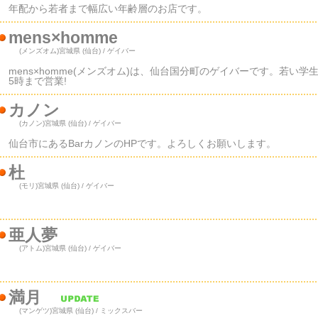
年配から若者まで幅広い年齢層のお店です。
mens×homme
(メンズオム)
宮城県 (仙台) / ゲイバー
mens×homme(メンズオム)は、仙台国分町のゲイバーです。若
5時まで営業!
カノン
(カノン)
宮城県 (仙台) / ゲイバー
仙台市にあるBarカノンのHPです。よろしくお願いします。
杜
(モリ)
宮城県 (仙台) / ゲイバー
亜人夢
(アトム)
宮城県 (仙台) / ゲイバー
満月
(マンゲツ)
宮城県 (仙台) / ミックスバー