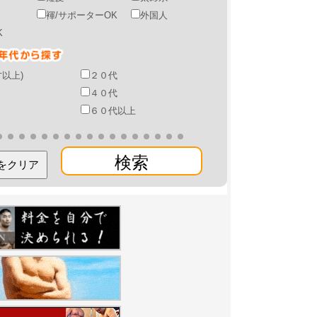
褌/サポーターOK
外国人
K
才以上)
２０代
４０代
６０代以上
検索