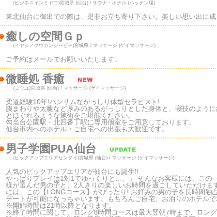
(ビジネスインミヤコ)
宮城県 (仙台) / サウナ・ホテル (ハッテン場)
東北仙台に御出での際は、是非お立ち寄り下さい。楽しい思い出に成
癒しの空間Ｇｐ
(イヤシノクウカンジーピー)
宮城県 / マッサージ (ゲイマッサージ)
ご予約はメールでお願いいたします。
微睡処 香癒
(コウユ)
宮城県 (仙台) / マッサージ (ゲイマッサージ)
柔道経験10年!ハンサムながっしり体型セラピスト!
腕まわりや太腿など厚みのあるがっしりとした身体と、寝技のように
とほぐれるような施術をご堪能ください。
勾当台公園駅・北四番丁駅に専用個室をご用意しております。
仙台市内へのホテル・ご自宅への出張も大歓迎です。
男子学園PUA仙台
(ピックアップエリアセンダイ)
宮城県 (仙台) / マッサージ (ゲイマッサージ)
人気のピックアップエリアが仙台にも誕生!!
やっぱりプレイは1対1でゆっくりと…。」 そんなお客様には、この
様が選んだ男の子と、2人きりの楽しいお時間を過ごしていただけま
には、この【LONGコース】がぴったり! お好みの男の子を長時間
デートが可能になっちゃいます。もちろんご自宅、お泊りのホテルで
※開始時間は21時以降となります。
※終了時間に関して、ロング8時間コースは最大翌朝7時まで、ロング1