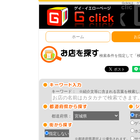
Gclick
ホーム
お
検索条件を指定して「
キーワード：
※紹介文等に含まれる言葉を検索し
す
都道府県：
ゲ
ホ
指定しない
サ
※都道府県選択より優先されます。