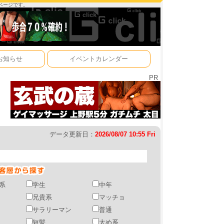
ーページです。
お知らせ
イベントカレンダー
PR
データ更新日：
2026/08/07 10:55 Fri
系
学生
中年
兄貴系
マッチョ
サラリーマン
普通
短髪
太め系