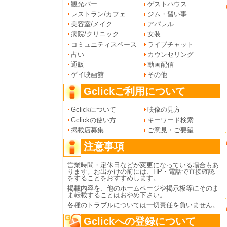
観光バー
ゲストハウス
レストラン/カフェ
ジム・習い事
美容室/メイク
アパレル
病院/クリニック
女装
コミュニティスペース
ライブチャット
占い
カウンセリング
通販
動画配信
ゲイ映画館
その他
Gclickご利用について
Gclickについて
映像の見方
Gclickの使い方
キーワード検索
掲載店募集
ご意見・ご要望
注意事項
営業時間・定休日などが変更になっている場合もあ
ります。お出かけの前には、HP・電話で直接確認
をすることをおすすめします。
掲載内容を、他のホームページや掲示板等にそのま
ま転載することはおやめ下さい。
各種のトラブルについては一切責任を負いません。
Gclickへの登録について