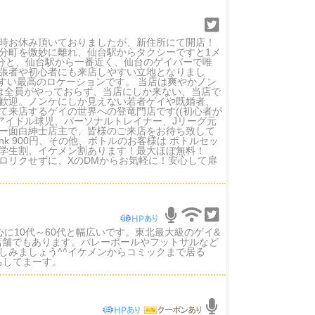
移転の為、一時お休み頂いておりましたが、新住所にて開店！
分町を微妙に離れ、仙台駅からタクシーですと1メ
1分と、仙台駅から一番近く、仙台のゲイバーで唯
張者や初心者にも来店しやすい立地となりまし
すい最高のロケーションです。 当店は爽やかノン
は全員がやっておらず、当店にしか来ない、当店で
歓迎。ノンケにしか見えない若者ゲイや既婚者、
て来店するゲイの世界への登竜門店です((初心者が
アイドル球児、パーソナルトレイナー、Jリーグ元
ー面白紳士店主で、皆様のご来店をお待ち致して
drink 900円、その他、ボトルのお客様は ボトルセッ
会割、学生割、イケメン割あります！最大ほぼ無料！
ロリクせずに、XのDMからお気軽に！安心して扉
心に10代～60代と幅広いです。東北最大級のゲイ&
催店舗でもあります。バレーボールやフットサルなど
しみましょう^^イケメンからコミックまで居る
ちしてまーす。