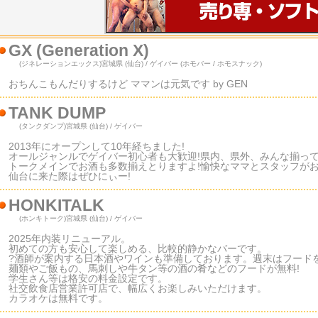
GX (Generation X)
(ジネレーションエックス)
宮城県 (仙台) / ゲイバー (ホモバー / ホモスナック)
おちんこもんだりするけど ママンは元気です by GEN
TANK DUMP
(タンクダンプ)
宮城県 (仙台) / ゲイバー
2013年にオープンして10年経ちました!
オールジャンルでゲイバー初心者も大歓迎!県内、県外、みんな揃って
トークメインでお酒も多数揃えとりますよ!愉快なママとスタッフがお
仙台に来た際はぜひにぃー!
HONKITALK
(ホンキトーク)
宮城県 (仙台) / ゲイバー
2025年内装リニューアル。
初めての方も安心して楽しめる、比較的静かなバーです。
?酒師が案内する日本酒やワインも準備しております。週末はフード
麺類やご飯もの、馬刺しや牛タン等の酒の肴などのフードが無料!
学生さん等は格安の料金設定です。
社交飲食店営業許可店で、幅広くお楽しみいただけます。
カラオケは無料です。