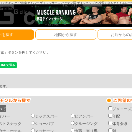
は、ゲイのためのゲイ情報(ゲイバー ゲイマッサージ ハッテン場 ゲイショップ)が検索できるゲイイエロ
店を探す
地図から探す
お店からの
検索」ボタンを押してください。
ます。
べて
ジャニーズ
イバー
ミックスバー
ビアンバー
年配
ストスナック
ショーパブ
クルージング
体育会系
ウナ・ホテル
マッサージ
出張 売り専
髭