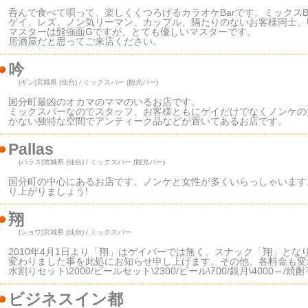
呑んで食べて唄って、楽しくくつろげるカラオケBarです。ミックスB
ゲイ、レズ、ノン気リーマン、カップル、隔たりのないお客様同士、明
マスターは髭強面Gですが、とても優しいマスターです。
居酒屋だと思ってご来店ください。
吟
(ギン)
宮城県 (仙台) / ミックスバー (観光バー)
国分町最凶のオカマのママのいるお店です。
ミックスバーなのでスタッフ、お客様ともにゲイだけでなくノンケの
かない独特な空間でアンティーク品などが置いてあるお店です。
Pallas
(パラス)
宮城県 (仙台) / ミックスバー (観光バー)
国分町の中心にあるお店です。ノンケと女性が多くいらっしゃいます
り上がりましょう!
翔
(ショウ)
宮城県 (仙台) / ミックスバー
2010年4月1日より「翔」はゲイバーでは無く、スナック「翔」と
変わりました事を此処にお知らせ申し上げます。その他、各料金も変
水割りセット\2000/ビールセット\2300/ビール\700/鏡月\4000～/焼酎
ビジネスイン都